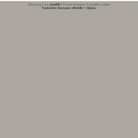
Développé par
phpBB
® Forum Software © phpBB Limited
Traduction française officielle
©
Qiaeru