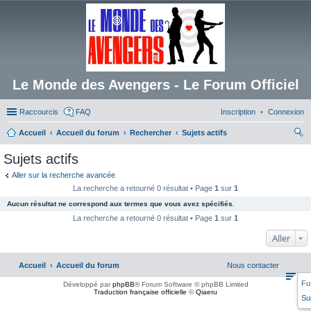
Le Monde des Avengers - Le Forum Officiel
Raccourcis
FAQ
Inscription
Connexion
Accueil
Accueil du forum
Rechercher
Sujets actifs
ec
Sujets actifs
her
Aller sur la recherche avancée
ch
La recherche a retourné 0 résultat • Page
1
sur
1
er
Aucun résultat ne correspond aux termes que vous avez spécifiés.
La recherche a retourné 0 résultat • Page
1
sur
1
Aller
Accueil
Accueil du forum
Nous contacter
Fu
Développé par
phpBB
® Forum Software © phpBB Limited
Traduction française officielle
©
Qiaeru
Su