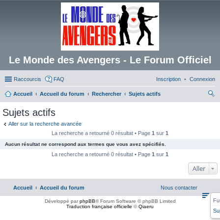
Le Monde des Avengers - Le Forum Officiel
Raccourcis
FAQ
Inscription
Connexion
Accueil
Accueil du forum
Rechercher
Sujets actifs
ec
Sujets actifs
her
Aller sur la recherche avancée
ch
La recherche a retourné 0 résultat • Page
1
sur
1
er
Aucun résultat ne correspond aux termes que vous avez spécifiés.
La recherche a retourné 0 résultat • Page
1
sur
1
Aller
Accueil
Accueil du forum
Nous contacter
Fu
Développé par
phpBB
® Forum Software © phpBB Limited
Traduction française officielle
©
Qiaeru
Su