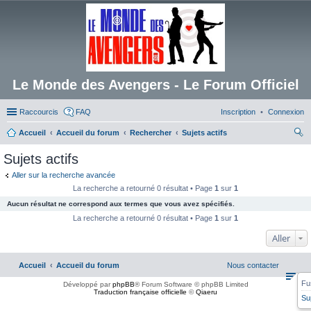
Le Monde des Avengers - Le Forum Officiel
Raccourcis
FAQ
Inscription
Connexion
Accueil
Accueil du forum
Rechercher
Sujets actifs
ec
Sujets actifs
her
Aller sur la recherche avancée
ch
La recherche a retourné 0 résultat • Page
1
sur
1
er
Aucun résultat ne correspond aux termes que vous avez spécifiés.
La recherche a retourné 0 résultat • Page
1
sur
1
Aller
Accueil
Accueil du forum
Nous contacter
Fu
Développé par
phpBB
® Forum Software © phpBB Limited
Traduction française officielle
©
Qiaeru
Su