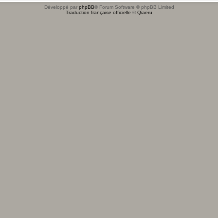
Développé par
phpBB
® Forum Software © phpBB Limited
Traduction française officielle
©
Qiaeru