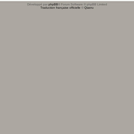
Développé par
phpBB
® Forum Software © phpBB Limited
Traduction française officielle
©
Qiaeru