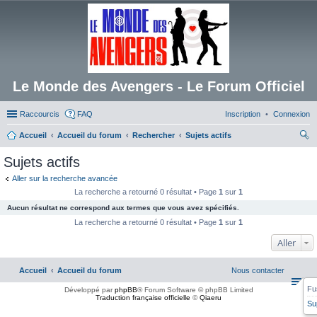
Le Monde des Avengers - Le Forum Officiel
Raccourcis
FAQ
Inscription
Connexion
Accueil
Accueil du forum
Rechercher
Sujets actifs
ec
Sujets actifs
her
Aller sur la recherche avancée
ch
La recherche a retourné 0 résultat • Page
1
sur
1
er
Aucun résultat ne correspond aux termes que vous avez spécifiés.
La recherche a retourné 0 résultat • Page
1
sur
1
Aller
Accueil
Accueil du forum
Nous contacter
Fu
Développé par
phpBB
® Forum Software © phpBB Limited
Traduction française officielle
©
Qiaeru
Su