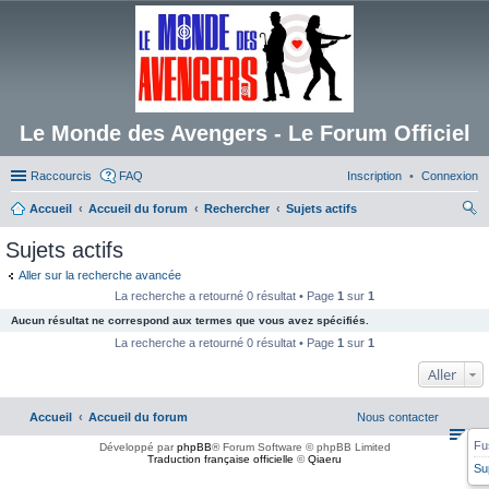
Le Monde des Avengers - Le Forum Officiel
Raccourcis
FAQ
Inscription
Connexion
Accueil
Accueil du forum
Rechercher
Sujets actifs
ec
Sujets actifs
her
Aller sur la recherche avancée
ch
La recherche a retourné 0 résultat • Page
1
sur
1
er
Aucun résultat ne correspond aux termes que vous avez spécifiés.
La recherche a retourné 0 résultat • Page
1
sur
1
Aller
Accueil
Accueil du forum
Nous contacter
Fu
Développé par
phpBB
® Forum Software © phpBB Limited
Traduction française officielle
©
Qiaeru
Su