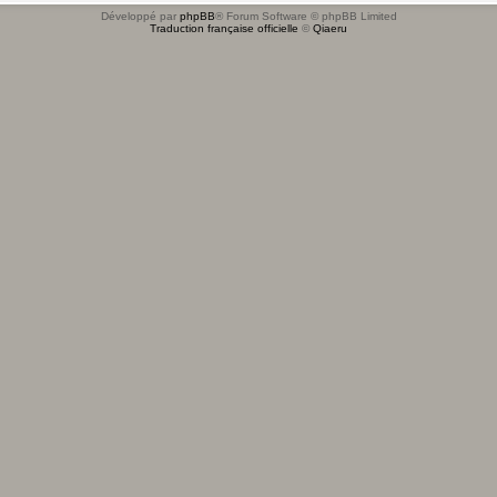
Développé par
phpBB
® Forum Software © phpBB Limited
Traduction française officielle
©
Qiaeru