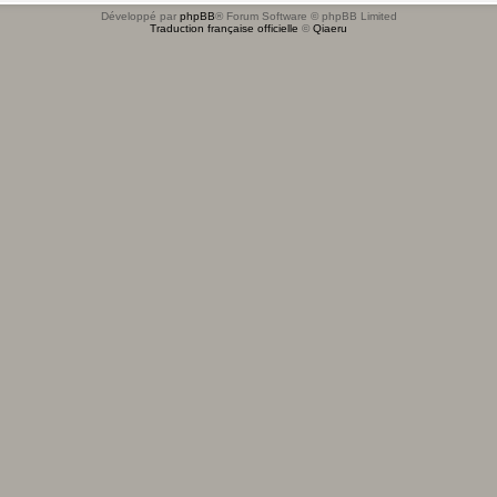
Développé par
phpBB
® Forum Software © phpBB Limited
Traduction française officielle
©
Qiaeru