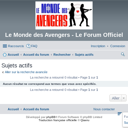
Le Monde des Avengers - Le Forum Officiel
Raccourcis
FAQ
Inscription
Connexion
Accueil
Accueil du forum
Rechercher
Sujets actifs
ec
Sujets actifs
her
Aller sur la recherche avancée
ch
La recherche a retourné 0 résultat • Page
1
sur
1
er
Aucun résultat ne correspond aux termes que vous avez spécifiés.
La recherche a retourné 0 résultat • Page
1
sur
1
Aller
Accueil
Accueil du forum
Nous contacter
Fu
Développé par
phpBB
® Forum Software © phpBB Limited
Traduction française officielle
©
Qiaeru
Su