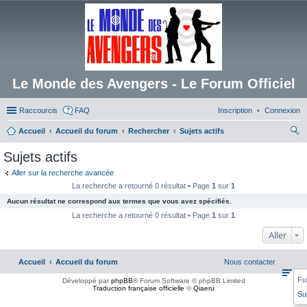
Le Monde des Avengers - Le Forum Officiel
Raccourcis
FAQ
Inscription
Connexion
Accueil
Accueil du forum
Rechercher
Sujets actifs
ec
Sujets actifs
her
Aller sur la recherche avancée
ch
La recherche a retourné 0 résultat • Page
1
sur
1
er
Aucun résultat ne correspond aux termes que vous avez spécifiés.
La recherche a retourné 0 résultat • Page
1
sur
1
Aller
Accueil
Accueil du forum
Nous contacter
Fu
Développé par
phpBB
® Forum Software © phpBB Limited
Traduction française officielle
©
Qiaeru
Su