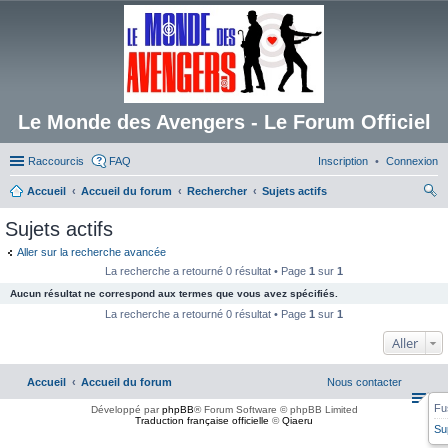
Le Monde des Avengers - Le Forum Officiel
Raccourcis
FAQ
Inscription
Connexion
Accueil
Accueil du forum
Rechercher
Sujets actifs
ec
Sujets actifs
her
Aller sur la recherche avancée
ch
La recherche a retourné 0 résultat • Page
1
sur
1
er
Aucun résultat ne correspond aux termes que vous avez spécifiés.
La recherche a retourné 0 résultat • Page
1
sur
1
Aller
Accueil
Accueil du forum
Nous contacter
Fu
Développé par
phpBB
® Forum Software © phpBB Limited
Traduction française officielle
©
Qiaeru
Su