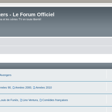
rs - Le Forum Officiel
et les séries TV en toute liberté!
Avengers
nnées 90
,
Années 2000
,
Années 2010
Louis de Funès
,
Lino Ventura
,
Comédies françaises