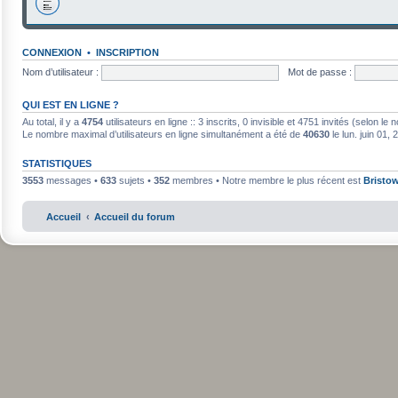
CONNEXION
•
INSCRIPTION
Nom d’utilisateur :
Mot de passe :
QUI EST EN LIGNE ?
Au total, il y a
4754
utilisateurs en ligne :: 3 inscrits, 0 invisible et 4751 invités (selon l
Le nombre maximal d’utilisateurs en ligne simultanément a été de
40630
le lun. juin 01,
STATISTIQUES
3553
messages •
633
sujets •
352
membres • Notre membre le plus récent est
Bristo
Accueil
Accueil du forum