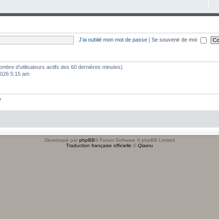
J’ai oublié mon mot de passe
|
Se souvenir de moi
e nombre d’utilisateurs actifs des 60 dernières minutes)
 2026 5:15 am
w
Développé par
phpBB
® Forum Software © phpBB Limited
Traduction française officielle
©
Qiaeru