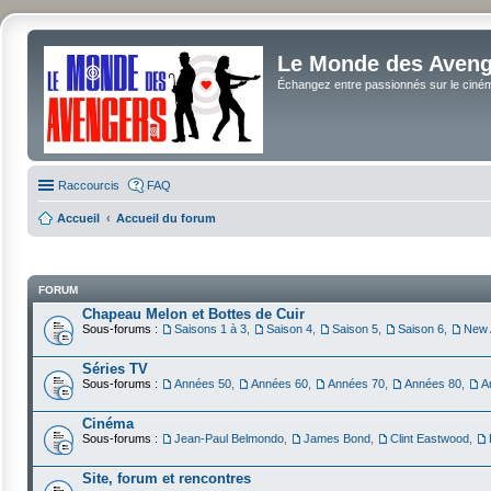
Le Monde des Avenge
Échangez entre passionnés sur le cinéma 
Raccourcis
FAQ
Accueil
Accueil du forum
FORUM
Chapeau Melon et Bottes de Cuir
Sous-forums :
Saisons 1 à 3
,
Saison 4
,
Saison 5
,
Saison 6
,
New 
Séries TV
Sous-forums :
Années 50
,
Années 60
,
Années 70
,
Années 80
,
A
Cinéma
Sous-forums :
Jean-Paul Belmondo
,
James Bond
,
Clint Eastwood
,
Site, forum et rencontres