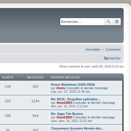
Inscription
Connexion
Rechercher
Nous sommes le sam. août 08, 2026 8:10 am
SUJETS
MESSAGES
DERNIER MESSAGE
Honor Blackman (1925-2020)
140
392
par
Denis
Consulter le dernier message
mar. avr. 07, 2020 11:48 am
Re: NCIS : Enquêtes spéciales…
225
1244
par
Steed3003
Consulter le dernier message
dim. avr. 11, 2021 1:12 pm
Re: Saga Tim Burton
196
944
par
Steed3003
Consulter le dernier message
sam. janv. 16, 2021 11:52 am
Classement dossiers Monde des…
36
367