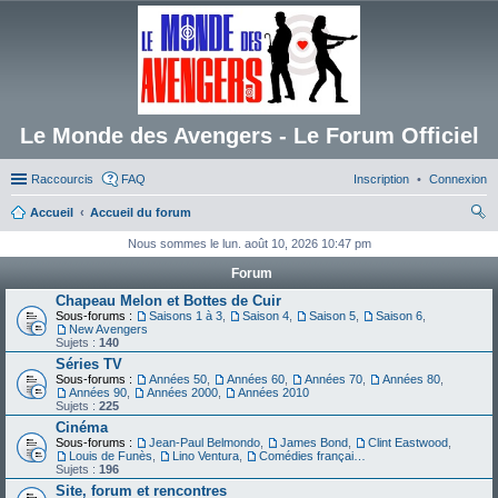
Le Monde des Avengers - Le Forum Officiel
Raccourcis
FAQ
Inscription
Connexion
Accueil
Accueil du forum
ec
Nous sommes le lun. août 10, 2026 10:47 pm
her
Forum
ch
Chapeau Melon et Bottes de Cuir
Sous-forums :
Saisons 1 à 3
,
Saison 4
,
Saison 5
,
Saison 6
,
er
New Avengers
Sujets :
140
Séries TV
Sous-forums :
Années 50
,
Années 60
,
Années 70
,
Années 80
,
Années 90
,
Années 2000
,
Années 2010
Sujets :
225
Cinéma
Sous-forums :
Jean-Paul Belmondo
,
James Bond
,
Clint Eastwood
,
Louis de Funès
,
Lino Ventura
,
Comédies françaises
Sujets :
196
Site, forum et rencontres