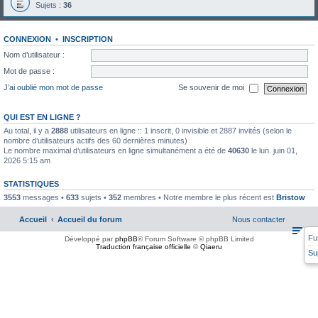
Sujets :
36
CONNEXION
•
INSCRIPTION
Nom d’utilisateur :
Mot de passe :
J’ai oublié mon mot de passe
Se souvenir de moi
QUI EST EN LIGNE ?
Au total, il y a
2888
utilisateurs en ligne :: 1 inscrit, 0 invisible et 2887 invités (selon le
nombre d’utilisateurs actifs des 60 dernières minutes)
Le nombre maximal d’utilisateurs en ligne simultanément a été de
40630
le lun. juin 01,
2026 5:15 am
STATISTIQUES
3553
messages •
633
sujets •
352
membres • Notre membre le plus récent est
Bristow
Accueil
Accueil du forum
Nous contacter
Fu
Développé par
phpBB
® Forum Software © phpBB Limited
Traduction française officielle
©
Qiaeru
Su