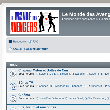
Le Monde des Avenge
Échangez entre passionnés sur le cinéma 
Raccourcis
FAQ
Accueil
Accueil du forum
FORUM
Chapeau Melon et Bottes de Cuir
Sous-forums :
Saisons 1 à 3
,
Saison 4
,
Saison 5
,
Saison 6
,
New 
Séries TV
Sous-forums :
Années 50
,
Années 60
,
Années 70
,
Années 80
,
A
Cinéma
Sous-forums :
Jean-Paul Belmondo
,
James Bond
,
Clint Eastwood
,
Site, forum et rencontres