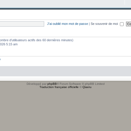
J’ai oublié mon mot de passe
|
Se souvenir de moi
e nombre d’utilisateurs actifs des 60 dernières minutes)
 2026 5:15 am
w
Développé par
phpBB
® Forum Software © phpBB Limited
Traduction française officielle
©
Qiaeru