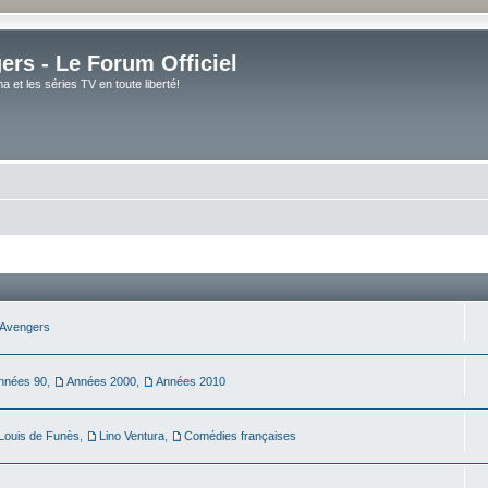
rs - Le Forum Officiel
et les séries TV en toute liberté!
Avengers
nnées 90
,
Années 2000
,
Années 2010
Louis de Funès
,
Lino Ventura
,
Comédies françaises