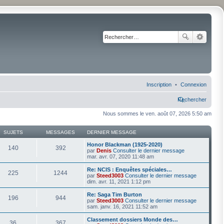
Inscription
Connexion
Rechercher
Nous sommes le ven. août 07, 2026 5:50 am
SUJETS
MESSAGES
DERNIER MESSAGE
Honor Blackman (1925-2020)
140
392
par
Denis
Consulter le dernier message
mar. avr. 07, 2020 11:48 am
Re: NCIS : Enquêtes spéciales…
225
1244
par
Steed3003
Consulter le dernier message
dim. avr. 11, 2021 1:12 pm
Re: Saga Tim Burton
196
944
par
Steed3003
Consulter le dernier message
sam. janv. 16, 2021 11:52 am
Classement dossiers Monde des…
36
367