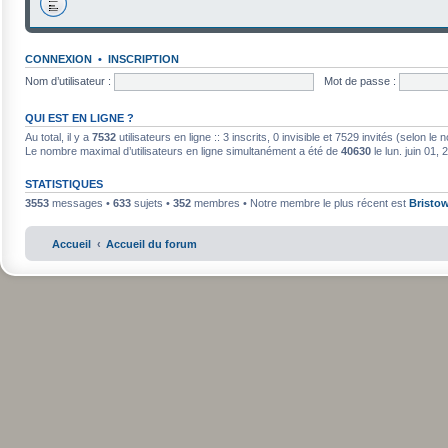
CONNEXION
•
INSCRIPTION
Nom d’utilisateur :
Mot de passe :
QUI EST EN LIGNE ?
Au total, il y a
7532
utilisateurs en ligne :: 3 inscrits, 0 invisible et 7529 invités (selon l
Le nombre maximal d’utilisateurs en ligne simultanément a été de
40630
le lun. juin 01,
STATISTIQUES
3553
messages •
633
sujets •
352
membres • Notre membre le plus récent est
Bristo
Accueil
Accueil du forum