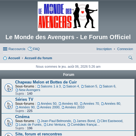
Le Monde des Avengers - Le Forum Officiel
Raccourcis
FAQ
Inscription
Connexion
Accueil
Accueil du forum
ec
Nous sommes le jeu. août 06, 2026 5:26 am
her
Forum
ch
Chapeau Melon et Bottes de Cuir
Sous-forums :
Saisons 1 à 3
,
Saison 4
,
Saison 5
,
Saison 6
,
er
New Avengers
Sujets :
140
Séries TV
Sous-forums :
Années 50
,
Années 60
,
Années 70
,
Années 80
,
Années 90
,
Années 2000
,
Années 2010
Sujets :
225
Cinéma
Sous-forums :
Jean-Paul Belmondo
,
James Bond
,
Clint Eastwood
,
Louis de Funès
,
Lino Ventura
,
Comédies françaises
Sujets :
196
Site, forum et rencontres