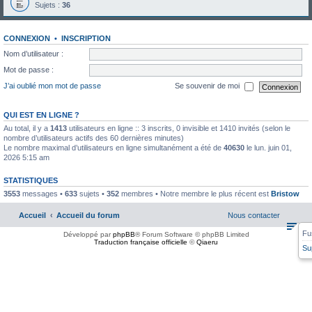
Sujets :
36
CONNEXION
•
INSCRIPTION
Nom d’utilisateur :
Mot de passe :
J’ai oublié mon mot de passe
Se souvenir de moi
QUI EST EN LIGNE ?
Au total, il y a
1413
utilisateurs en ligne :: 3 inscrits, 0 invisible et 1410 invités (selon le
nombre d’utilisateurs actifs des 60 dernières minutes)
Le nombre maximal d’utilisateurs en ligne simultanément a été de
40630
le lun. juin 01,
2026 5:15 am
STATISTIQUES
3553
messages •
633
sujets •
352
membres • Notre membre le plus récent est
Bristow
Accueil
Accueil du forum
Nous contacter
Fu
Développé par
phpBB
® Forum Software © phpBB Limited
Traduction française officielle
©
Qiaeru
Su