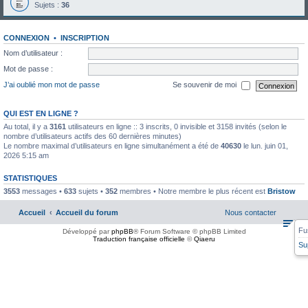
Sujets :
36
CONNEXION
•
INSCRIPTION
Nom d’utilisateur :
Mot de passe :
J’ai oublié mon mot de passe
Se souvenir de moi
QUI EST EN LIGNE ?
Au total, il y a
3161
utilisateurs en ligne :: 3 inscrits, 0 invisible et 3158 invités (selon le
nombre d’utilisateurs actifs des 60 dernières minutes)
Le nombre maximal d’utilisateurs en ligne simultanément a été de
40630
le lun. juin 01,
2026 5:15 am
STATISTIQUES
3553
messages •
633
sujets •
352
membres • Notre membre le plus récent est
Bristow
Accueil
Accueil du forum
Nous contacter
Fu
Développé par
phpBB
® Forum Software © phpBB Limited
Traduction française officielle
©
Qiaeru
Su