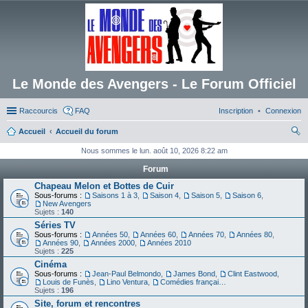
Le Monde des Avengers - Le Forum Officiel
Raccourcis
FAQ
Inscription
Connexion
Accueil
Accueil du forum
ec
Nous sommes le lun. août 10, 2026 8:22 am
her
Forum
ch
Chapeau Melon et Bottes de Cuir
Sous-forums :
Saisons 1 à 3
,
Saison 4
,
Saison 5
,
Saison 6
,
er
New Avengers
Sujets :
140
Séries TV
Sous-forums :
Années 50
,
Années 60
,
Années 70
,
Années 80
,
Années 90
,
Années 2000
,
Années 2010
Sujets :
225
Cinéma
Sous-forums :
Jean-Paul Belmondo
,
James Bond
,
Clint Eastwood
,
Louis de Funès
,
Lino Ventura
,
Comédies françaises
Sujets :
196
Site, forum et rencontres