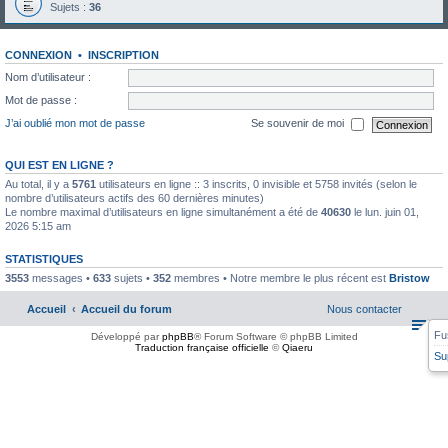
Sujets :
36
CONNEXION
•
INSCRIPTION
Nom d’utilisateur :
Mot de passe :
J’ai oublié mon mot de passe
Se souvenir de moi
QUI EST EN LIGNE ?
Au total, il y a
5761
utilisateurs en ligne :: 3 inscrits, 0 invisible et 5758 invités (selon le
nombre d’utilisateurs actifs des 60 dernières minutes)
Le nombre maximal d’utilisateurs en ligne simultanément a été de
40630
le lun. juin 01,
2026 5:15 am
STATISTIQUES
3553
messages •
633
sujets •
352
membres • Notre membre le plus récent est
Bristow
Accueil
Accueil du forum
Nous contacter
Fu
Développé par
phpBB
® Forum Software © phpBB Limited
Traduction française officielle
©
Qiaeru
Su