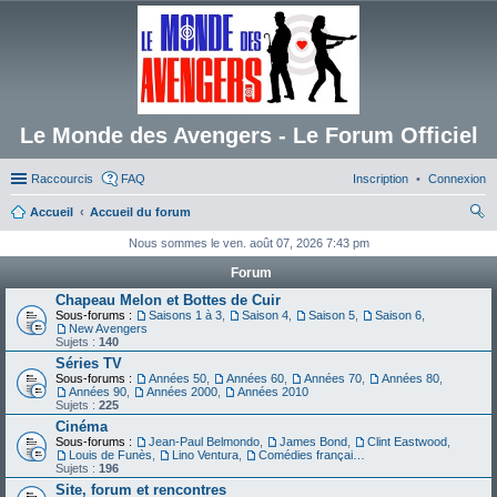
Le Monde des Avengers - Le Forum Officiel
Raccourcis
FAQ
Inscription
Connexion
Accueil
Accueil du forum
ec
Nous sommes le ven. août 07, 2026 7:43 pm
her
Forum
ch
Chapeau Melon et Bottes de Cuir
Sous-forums :
Saisons 1 à 3
,
Saison 4
,
Saison 5
,
Saison 6
,
er
New Avengers
Sujets :
140
Séries TV
Sous-forums :
Années 50
,
Années 60
,
Années 70
,
Années 80
,
Années 90
,
Années 2000
,
Années 2010
Sujets :
225
Cinéma
Sous-forums :
Jean-Paul Belmondo
,
James Bond
,
Clint Eastwood
,
Louis de Funès
,
Lino Ventura
,
Comédies françaises
Sujets :
196
Site, forum et rencontres