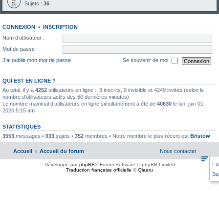
Sujets :
36
CONNEXION
•
INSCRIPTION
Nom d’utilisateur :
Mot de passe :
J’ai oublié mon mot de passe
Se souvenir de moi
QUI EST EN LIGNE ?
Au total, il y a
4252
utilisateurs en ligne :: 3 inscrits, 0 invisible et 4249 invités (selon le
nombre d’utilisateurs actifs des 60 dernières minutes)
Le nombre maximal d’utilisateurs en ligne simultanément a été de
40630
le lun. juin 01,
2026 5:15 am
STATISTIQUES
3553
messages •
633
sujets •
352
membres • Notre membre le plus récent est
Bristow
Accueil
Accueil du forum
Nous contacter
Fu
Développé par
phpBB
® Forum Software © phpBB Limited
Traduction française officielle
©
Qiaeru
Su