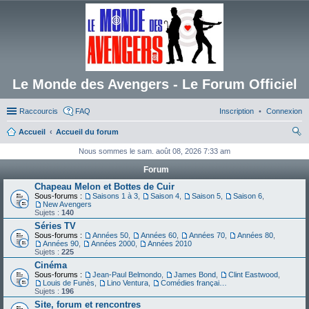
Le Monde des Avengers - Le Forum Officiel
Raccourcis
FAQ
Inscription
Connexion
Accueil
Accueil du forum
ec
Nous sommes le sam. août 08, 2026 7:33 am
her
Forum
ch
Chapeau Melon et Bottes de Cuir
Sous-forums :
Saisons 1 à 3
,
Saison 4
,
Saison 5
,
Saison 6
,
er
New Avengers
Sujets :
140
Séries TV
Sous-forums :
Années 50
,
Années 60
,
Années 70
,
Années 80
,
Années 90
,
Années 2000
,
Années 2010
Sujets :
225
Cinéma
Sous-forums :
Jean-Paul Belmondo
,
James Bond
,
Clint Eastwood
,
Louis de Funès
,
Lino Ventura
,
Comédies françaises
Sujets :
196
Site, forum et rencontres