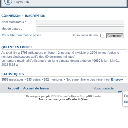
Sujets :
36
CONNEXION
•
INSCRIPTION
Nom d’utilisateur :
Mot de passe :
J’ai oublié mon mot de passe
Se souvenir de moi
QUI EST EN LIGNE ?
Au total, il y a
2706
utilisateurs en ligne :: 2 inscrits, 0 invisible et 2704 invités (selon le
nombre d’utilisateurs actifs des 60 dernières minutes)
Le nombre maximal d’utilisateurs en ligne simultanément a été de
40630
le lun. juin 01,
2026 5:15 am
STATISTIQUES
3553
messages •
633
sujets •
352
membres • Notre membre le plus récent est
Bristow
Accueil
Accueil du forum
Nous contacter
Fu
Développé par
phpBB
® Forum Software © phpBB Limited
Traduction française officielle
©
Qiaeru
Su