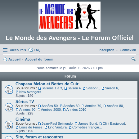
Le Monde des Avengers - Le Forum Officiel
Raccourcis
FAQ
Inscription
Connexion
Accueil
Accueil du forum
ec
Nous sommes le jeu. août 06, 2026 7:01 pm
her
Forum
ch
Chapeau Melon et Bottes de Cuir
Sous-forums :
Saisons 1 à 3
,
Saison 4
,
Saison 5
,
Saison 6
,
er
New Avengers
Sujets :
140
Séries TV
Sous-forums :
Années 50
,
Années 60
,
Années 70
,
Années 80
,
Années 90
,
Années 2000
,
Années 2010
Sujets :
225
Cinéma
Sous-forums :
Jean-Paul Belmondo
,
James Bond
,
Clint Eastwood
,
Louis de Funès
,
Lino Ventura
,
Comédies françaises
Sujets :
196
Site, forum et rencontres