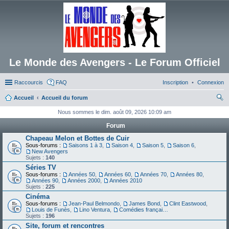
Le Monde des Avengers - Le Forum Officiel
Raccourcis
FAQ
Inscription
Connexion
Accueil
Accueil du forum
ec
Nous sommes le dim. août 09, 2026 10:09 am
her
Forum
ch
Chapeau Melon et Bottes de Cuir
Sous-forums :
Saisons 1 à 3
,
Saison 4
,
Saison 5
,
Saison 6
,
er
New Avengers
Sujets :
140
Séries TV
Sous-forums :
Années 50
,
Années 60
,
Années 70
,
Années 80
,
Années 90
,
Années 2000
,
Années 2010
Sujets :
225
Cinéma
Sous-forums :
Jean-Paul Belmondo
,
James Bond
,
Clint Eastwood
,
Louis de Funès
,
Lino Ventura
,
Comédies françaises
Sujets :
196
Site, forum et rencontres