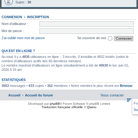
Sujets :
36
CONNEXION
•
INSCRIPTION
Nom d’utilisateur :
Mot de passe :
J’ai oublié mon mot de passe
Se souvenir de moi
QUI EST EN LIGNE ?
Au total, il y a
4835
utilisateurs en ligne :: 3 inscrits, 0 invisible et 4832 invités (selon le
nombre d’utilisateurs actifs des 60 dernières minutes)
Le nombre maximal d’utilisateurs en ligne simultanément a été de
40630
le lun. juin 01,
2026 5:15 am
STATISTIQUES
3553
messages •
633
sujets •
352
membres • Notre membre le plus récent est
Bristow
Accueil
Accueil du forum
Nous contacter
Fu
Développé par
phpBB
® Forum Software © phpBB Limited
Traduction française officielle
©
Qiaeru
Su