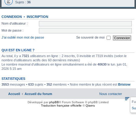
Sujets :
36
CONNEXION
•
INSCRIPTION
Nom d’utilisateur :
Mot de passe :
J’ai oublié mon mot de passe
Se souvenir de moi
QUI EST EN LIGNE ?
Au total, il y a
7321
utilisateurs en ligne :: 2 inscrits, 0 invisible et 7319 invités (selon le
nombre d’utilisateurs actifs des 60 dernières minutes)
Le nombre maximal d’utilisateurs en ligne simultanément a été de
40630
le lun. juin 01,
2026 5:15 am
STATISTIQUES
3553
messages •
633
sujets •
352
membres • Notre membre le plus récent est
Bristow
Accueil
Accueil du forum
Nous contacter
Fu
Développé par
phpBB
® Forum Software © phpBB Limited
Traduction française officielle
©
Qiaeru
Su