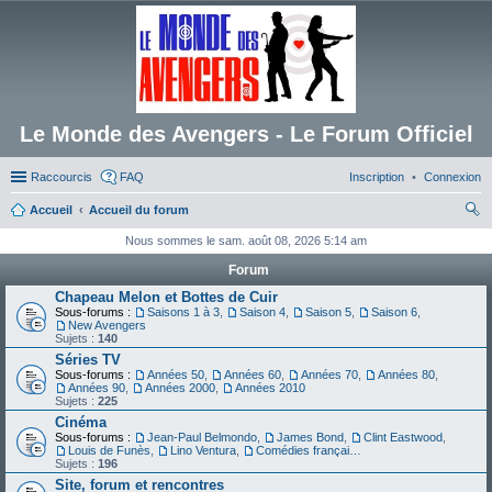
Le Monde des Avengers - Le Forum Officiel
Raccourcis
FAQ
Inscription
Connexion
Accueil
Accueil du forum
ec
Nous sommes le sam. août 08, 2026 5:14 am
her
Forum
ch
Chapeau Melon et Bottes de Cuir
Sous-forums :
Saisons 1 à 3
,
Saison 4
,
Saison 5
,
Saison 6
,
er
New Avengers
Sujets :
140
Séries TV
Sous-forums :
Années 50
,
Années 60
,
Années 70
,
Années 80
,
Années 90
,
Années 2000
,
Années 2010
Sujets :
225
Cinéma
Sous-forums :
Jean-Paul Belmondo
,
James Bond
,
Clint Eastwood
,
Louis de Funès
,
Lino Ventura
,
Comédies françaises
Sujets :
196
Site, forum et rencontres