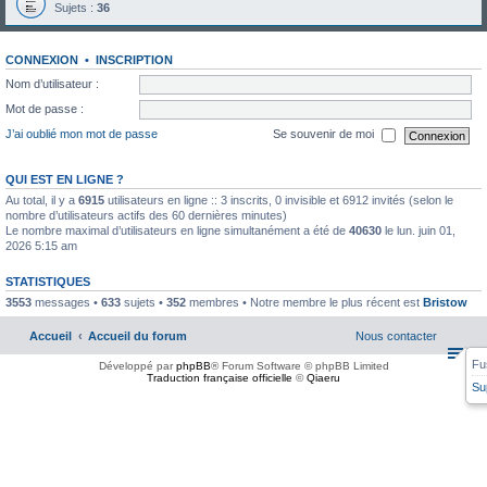
Sujets :
36
CONNEXION
•
INSCRIPTION
Nom d’utilisateur :
Mot de passe :
J’ai oublié mon mot de passe
Se souvenir de moi
QUI EST EN LIGNE ?
Au total, il y a
6915
utilisateurs en ligne :: 3 inscrits, 0 invisible et 6912 invités (selon le
nombre d’utilisateurs actifs des 60 dernières minutes)
Le nombre maximal d’utilisateurs en ligne simultanément a été de
40630
le lun. juin 01,
2026 5:15 am
STATISTIQUES
3553
messages •
633
sujets •
352
membres • Notre membre le plus récent est
Bristow
Accueil
Accueil du forum
Nous contacter
Fu
Développé par
phpBB
® Forum Software © phpBB Limited
Traduction française officielle
©
Qiaeru
Su