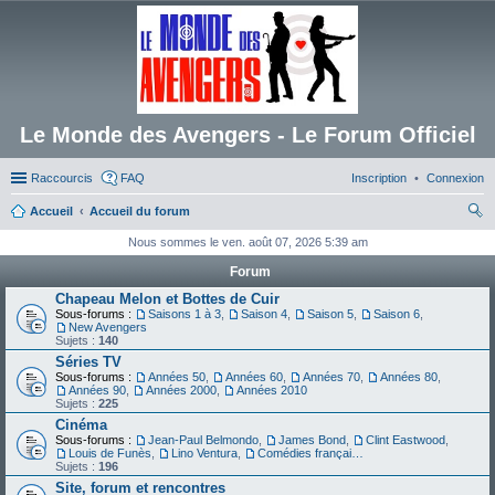
Le Monde des Avengers - Le Forum Officiel
Raccourcis
FAQ
Inscription
Connexion
Accueil
Accueil du forum
ec
Nous sommes le ven. août 07, 2026 5:39 am
her
Forum
ch
Chapeau Melon et Bottes de Cuir
Sous-forums :
Saisons 1 à 3
,
Saison 4
,
Saison 5
,
Saison 6
,
er
New Avengers
Sujets :
140
Séries TV
Sous-forums :
Années 50
,
Années 60
,
Années 70
,
Années 80
,
Années 90
,
Années 2000
,
Années 2010
Sujets :
225
Cinéma
Sous-forums :
Jean-Paul Belmondo
,
James Bond
,
Clint Eastwood
,
Louis de Funès
,
Lino Ventura
,
Comédies françaises
Sujets :
196
Site, forum et rencontres