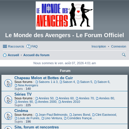
Le Monde des Avengers - Le Forum Officiel
Raccourcis
FAQ
Inscription
Connexion
Accueil
Accueil du forum
ec
Nous sommes le ven. août 07, 2026 4:01 am
her
Forum
ch
Chapeau Melon et Bottes de Cuir
Sous-forums :
Saisons 1 à 3
,
Saison 4
,
Saison 5
,
Saison 6
,
er
New Avengers
Sujets :
140
Séries TV
Sous-forums :
Années 50
,
Années 60
,
Années 70
,
Années 80
,
Années 90
,
Années 2000
,
Années 2010
Sujets :
225
Cinéma
Sous-forums :
Jean-Paul Belmondo
,
James Bond
,
Clint Eastwood
,
Louis de Funès
,
Lino Ventura
,
Comédies françaises
Sujets :
196
Site, forum et rencontres