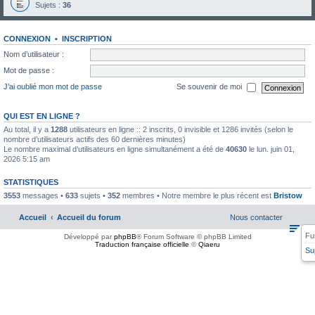
Sujets :
36
CONNEXION
•
INSCRIPTION
Nom d’utilisateur :
Mot de passe :
J’ai oublié mon mot de passe
Se souvenir de moi
QUI EST EN LIGNE ?
Au total, il y a
1288
utilisateurs en ligne :: 2 inscrits, 0 invisible et 1286 invités (selon le
nombre d’utilisateurs actifs des 60 dernières minutes)
Le nombre maximal d’utilisateurs en ligne simultanément a été de
40630
le lun. juin 01,
2026 5:15 am
STATISTIQUES
3553
messages •
633
sujets •
352
membres • Notre membre le plus récent est
Bristow
Accueil
Accueil du forum
Nous contacter
Fu
Développé par
phpBB
® Forum Software © phpBB Limited
Traduction française officielle
©
Qiaeru
Su