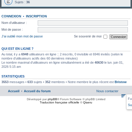
Sujets :
36
CONNEXION
•
INSCRIPTION
Nom d’utilisateur :
Mot de passe :
J’ai oublié mon mot de passe
Se souvenir de moi
QUI EST EN LIGNE ?
Au total, il y a
6948
utilisateurs en ligne :: 2 inscrits, 0 invisible et 6946 invités (selon le
nombre d’utilisateurs actifs des 60 dernières minutes)
Le nombre maximal d’utilisateurs en ligne simultanément a été de
40630
le lun. juin 01,
2026 5:15 am
STATISTIQUES
3553
messages •
633
sujets •
352
membres • Notre membre le plus récent est
Bristow
Accueil
Accueil du forum
Nous contacter
Fu
Développé par
phpBB
® Forum Software © phpBB Limited
Traduction française officielle
©
Qiaeru
Su