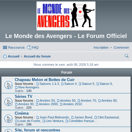
Le Monde des Avengers - Le Forum Officiel
Raccourcis
FAQ
Inscription
Connexion
Accueil
Accueil du forum
ec
Nous sommes le sam. août 08, 2026 5:18 am
her
Forum
ch
Chapeau Melon et Bottes de Cuir
Sous-forums :
Saisons 1 à 3
,
Saison 4
,
Saison 5
,
Saison 6
,
er
New Avengers
Sujets :
140
Séries TV
Sous-forums :
Années 50
,
Années 60
,
Années 70
,
Années 80
,
Années 90
,
Années 2000
,
Années 2010
Sujets :
225
Cinéma
Sous-forums :
Jean-Paul Belmondo
,
James Bond
,
Clint Eastwood
,
Louis de Funès
,
Lino Ventura
,
Comédies françaises
Sujets :
196
Site, forum et rencontres