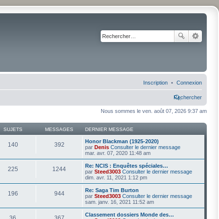
Inscription
Connexion
Rechercher
Nous sommes le ven. août 07, 2026 9:37 am
SUJETS
MESSAGES
DERNIER MESSAGE
Honor Blackman (1925-2020)
140
392
par
Denis
Consulter le dernier message
mar. avr. 07, 2020 11:48 am
Re: NCIS : Enquêtes spéciales…
225
1244
par
Steed3003
Consulter le dernier message
dim. avr. 11, 2021 1:12 pm
Re: Saga Tim Burton
196
944
par
Steed3003
Consulter le dernier message
sam. janv. 16, 2021 11:52 am
Classement dossiers Monde des…
36
367