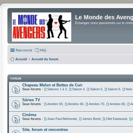
Le Monde des Avenge
Échangez entre passionnés sur le cinéma 
Raccourcis
FAQ
Accueil
Accueil du forum
FORUM
Chapeau Melon et Bottes de Cuir
Sous-forums :
Saisons 1 à 3
,
Saison 4
,
Saison 5
,
Saison 6
,
New 
Séries TV
Sous-forums :
Années 50
,
Années 60
,
Années 70
,
Années 80
,
A
Cinéma
Sous-forums :
Jean-Paul Belmondo
,
James Bond
,
Clint Eastwood
,
Site, forum et rencontres