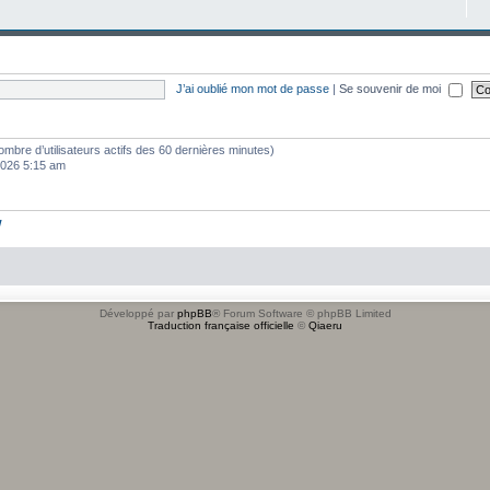
J’ai oublié mon mot de passe
|
Se souvenir de moi
e nombre d’utilisateurs actifs des 60 dernières minutes)
 2026 5:15 am
w
Développé par
phpBB
® Forum Software © phpBB Limited
Traduction française officielle
©
Qiaeru