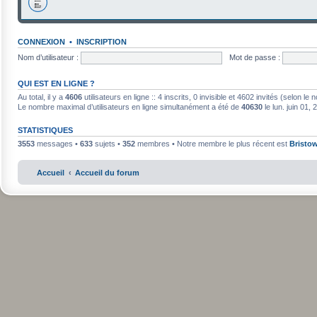
CONNEXION
•
INSCRIPTION
Nom d’utilisateur :
Mot de passe :
QUI EST EN LIGNE ?
Au total, il y a
4606
utilisateurs en ligne :: 4 inscrits, 0 invisible et 4602 invités (selon l
Le nombre maximal d’utilisateurs en ligne simultanément a été de
40630
le lun. juin 01,
STATISTIQUES
3553
messages •
633
sujets •
352
membres • Notre membre le plus récent est
Bristo
Accueil
Accueil du forum