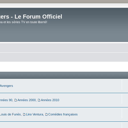
rs - Le Forum Officiel
et les séries TV en toute liberté!
Avengers
nnées 90
,
Années 2000
,
Années 2010
Louis de Funès
,
Lino Ventura
,
Comédies françaises