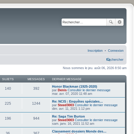
Inscription
Connexion
Rechercher
Nous sommes le jeu. août 06, 2026 8:50 am
SUJETS
MESSAGES
DERNIER MESSAGE
Honor Blackman (1925-2020)
140
392
par
Denis
Consulter le dernier message
mar. avr. 07, 2020 11:48 am
Re: NCIS : Enquêtes spéciales…
225
1244
par
Steed3003
Consulter le dernier message
dim. avr. 11, 2021 1:12 pm
Re: Saga Tim Burton
196
944
par
Steed3003
Consulter le dernier message
sam. janv. 16, 2021 11:52 am
Classement dossiers Monde des…
36
367