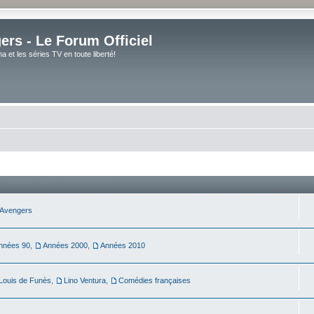
rs - Le Forum Officiel
et les séries TV en toute liberté!
Avengers
nnées 90
,
Années 2000
,
Années 2010
Louis de Funès
,
Lino Ventura
,
Comédies françaises