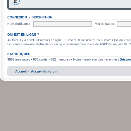
CONNEXION
•
INSCRIPTION
Nom d’utilisateur :
Mot de passe :
QUI EST EN LIGNE ?
Au total, il y a
1603
utilisateurs en ligne :: 1 inscrit, 0 invisible et 1602 invités (selon le
Le nombre maximal d’utilisateurs en ligne simultanément a été de
40630
le lun. juin 01,
STATISTIQUES
3553
messages •
633
sujets •
352
membres • Notre membre le plus récent est
Bristo
Accueil
Accueil du forum