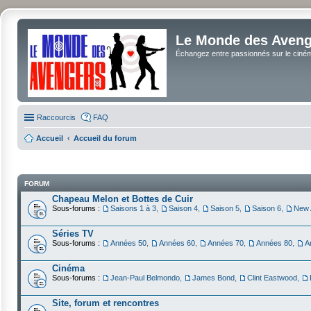
Le Monde des Avenge
Échangez entre passionnés sur le cinéma 
Raccourcis
FAQ
Accueil
Accueil du forum
FORUM
Chapeau Melon et Bottes de Cuir
Sous-forums :
Saisons 1 à 3
,
Saison 4
,
Saison 5
,
Saison 6
,
New 
Séries TV
Sous-forums :
Années 50
,
Années 60
,
Années 70
,
Années 80
,
A
Cinéma
Sous-forums :
Jean-Paul Belmondo
,
James Bond
,
Clint Eastwood
,
Site, forum et rencontres