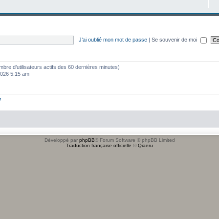
J’ai oublié mon mot de passe
|
Se souvenir de moi
 nombre d’utilisateurs actifs des 60 dernières minutes)
 2026 5:15 am
w
Développé par
phpBB
® Forum Software © phpBB Limited
Traduction française officielle
©
Qiaeru