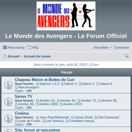
Le Monde des Avengers - Le Forum Officiel
Raccourcis
FAQ
Inscription
Connexion
Accueil
Accueil du forum
ec
Nous sommes le sam. août 08, 2026 1:23 pm
her
Forum
ch
Chapeau Melon et Bottes de Cuir
Sous-forums :
Saisons 1 à 3
,
Saison 4
,
Saison 5
,
Saison 6
,
er
New Avengers
Sujets :
140
Séries TV
Sous-forums :
Années 50
,
Années 60
,
Années 70
,
Années 80
,
Années 90
,
Années 2000
,
Années 2010
Sujets :
225
Cinéma
Sous-forums :
Jean-Paul Belmondo
,
James Bond
,
Clint Eastwood
,
Louis de Funès
,
Lino Ventura
,
Comédies françaises
Sujets :
196
Site, forum et rencontres