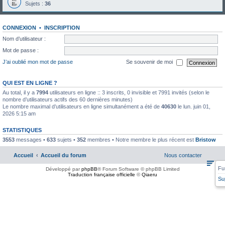
Sujets :
36
CONNEXION
•
INSCRIPTION
Nom d’utilisateur :
Mot de passe :
J’ai oublié mon mot de passe
Se souvenir de moi
QUI EST EN LIGNE ?
Au total, il y a
7994
utilisateurs en ligne :: 3 inscrits, 0 invisible et 7991 invités (selon le
nombre d’utilisateurs actifs des 60 dernières minutes)
Le nombre maximal d’utilisateurs en ligne simultanément a été de
40630
le lun. juin 01,
2026 5:15 am
STATISTIQUES
3553
messages •
633
sujets •
352
membres • Notre membre le plus récent est
Bristow
Accueil
Accueil du forum
Nous contacter
Fu
Développé par
phpBB
® Forum Software © phpBB Limited
Traduction française officielle
©
Qiaeru
Su