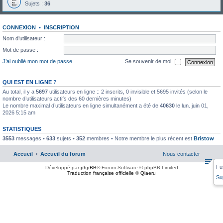
Sujets :
36
CONNEXION
•
INSCRIPTION
Nom d’utilisateur :
Mot de passe :
J’ai oublié mon mot de passe
Se souvenir de moi
QUI EST EN LIGNE ?
Au total, il y a
5697
utilisateurs en ligne :: 2 inscrits, 0 invisible et 5695 invités (selon le
nombre d’utilisateurs actifs des 60 dernières minutes)
Le nombre maximal d’utilisateurs en ligne simultanément a été de
40630
le lun. juin 01,
2026 5:15 am
STATISTIQUES
3553
messages •
633
sujets •
352
membres • Notre membre le plus récent est
Bristow
Accueil
Accueil du forum
Nous contacter
Fu
Développé par
phpBB
® Forum Software © phpBB Limited
Traduction française officielle
©
Qiaeru
Su