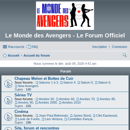
Le Monde des Avengers - Le Forum Officiel
Raccourcis
FAQ
Inscription
Connexion
Accueil
Accueil du forum
ec
Nous sommes le dim. août 09, 2026 4:41 am
her
Forum
ch
Chapeau Melon et Bottes de Cuir
Sous-forums :
Saisons 1 à 3
,
Saison 4
,
Saison 5
,
Saison 6
,
er
New Avengers
Sujets :
140
Séries TV
Sous-forums :
Années 50
,
Années 60
,
Années 70
,
Années 80
,
Années 90
,
Années 2000
,
Années 2010
Sujets :
225
Cinéma
Sous-forums :
Jean-Paul Belmondo
,
James Bond
,
Clint Eastwood
,
Louis de Funès
,
Lino Ventura
,
Comédies françaises
Sujets :
196
Site, forum et rencontres