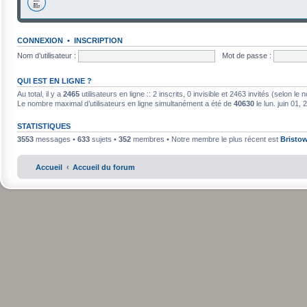
CONNEXION
•
INSCRIPTION
Nom d’utilisateur :
Mot de passe :
QUI EST EN LIGNE ?
Au total, il y a
2465
utilisateurs en ligne :: 2 inscrits, 0 invisible et 2463 invités (selon l
Le nombre maximal d’utilisateurs en ligne simultanément a été de
40630
le lun. juin 01,
STATISTIQUES
3553
messages •
633
sujets •
352
membres • Notre membre le plus récent est
Bristo
Accueil
Accueil du forum