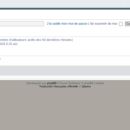
J’ai oublié mon mot de passe
|
Se souvenir de moi
e nombre d’utilisateurs actifs des 60 dernières minutes)
 2026 5:15 am
w
Développé par
phpBB
® Forum Software © phpBB Limited
Traduction française officielle
©
Qiaeru