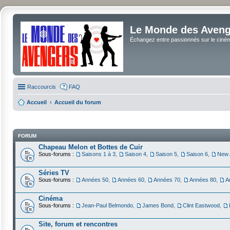
Le Monde des Avenge
Échangez entre passionnés sur le cinéma 
Raccourcis
FAQ
Accueil
Accueil du forum
FORUM
Chapeau Melon et Bottes de Cuir
Sous-forums :
Saisons 1 à 3
,
Saison 4
,
Saison 5
,
Saison 6
,
New 
Séries TV
Sous-forums :
Années 50
,
Années 60
,
Années 70
,
Années 80
,
A
Cinéma
Sous-forums :
Jean-Paul Belmondo
,
James Bond
,
Clint Eastwood
,
Site, forum et rencontres