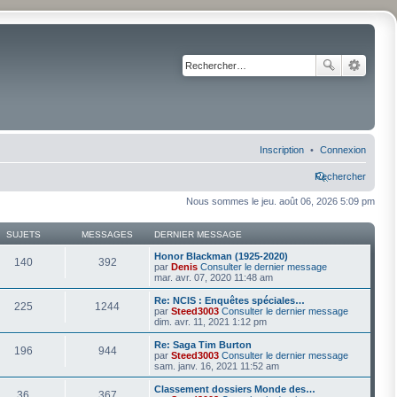
Inscription
Connexion
Rechercher
Nous sommes le jeu. août 06, 2026 5:09 pm
SUJETS
MESSAGES
DERNIER MESSAGE
Honor Blackman (1925-2020)
140
392
par
Denis
Consulter le dernier message
mar. avr. 07, 2020 11:48 am
Re: NCIS : Enquêtes spéciales…
225
1244
par
Steed3003
Consulter le dernier message
dim. avr. 11, 2021 1:12 pm
Re: Saga Tim Burton
196
944
par
Steed3003
Consulter le dernier message
sam. janv. 16, 2021 11:52 am
Classement dossiers Monde des…
36
367