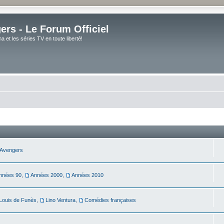
rs - Le Forum Officiel
et les séries TV en toute liberté!
Avengers
nnées 90
,
Années 2000
,
Années 2010
Louis de Funès
,
Lino Ventura
,
Comédies françaises