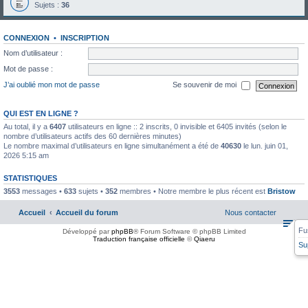
Sujets :
36
CONNEXION
•
INSCRIPTION
Nom d’utilisateur :
Mot de passe :
J’ai oublié mon mot de passe
Se souvenir de moi
QUI EST EN LIGNE ?
Au total, il y a
6407
utilisateurs en ligne :: 2 inscrits, 0 invisible et 6405 invités (selon le
nombre d’utilisateurs actifs des 60 dernières minutes)
Le nombre maximal d’utilisateurs en ligne simultanément a été de
40630
le lun. juin 01,
2026 5:15 am
STATISTIQUES
3553
messages •
633
sujets •
352
membres • Notre membre le plus récent est
Bristow
Accueil
Accueil du forum
Nous contacter
Fu
Développé par
phpBB
® Forum Software © phpBB Limited
Traduction française officielle
©
Qiaeru
Su