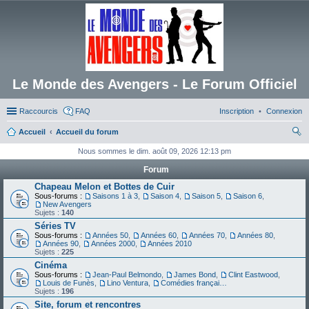
Le Monde des Avengers - Le Forum Officiel
Raccourcis
FAQ
Inscription
Connexion
Accueil
Accueil du forum
ec
Nous sommes le dim. août 09, 2026 12:13 pm
her
Forum
ch
Chapeau Melon et Bottes de Cuir
Sous-forums :
Saisons 1 à 3
,
Saison 4
,
Saison 5
,
Saison 6
,
er
New Avengers
Sujets :
140
Séries TV
Sous-forums :
Années 50
,
Années 60
,
Années 70
,
Années 80
,
Années 90
,
Années 2000
,
Années 2010
Sujets :
225
Cinéma
Sous-forums :
Jean-Paul Belmondo
,
James Bond
,
Clint Eastwood
,
Louis de Funès
,
Lino Ventura
,
Comédies françaises
Sujets :
196
Site, forum et rencontres