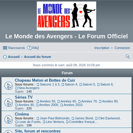
Le Monde des Avengers - Le Forum Officiel
Raccourcis
FAQ
Inscription
Connexion
Accueil
Accueil du forum
ec
Nous sommes le sam. août 08, 2026 10:58 pm
her
Forum
ch
Chapeau Melon et Bottes de Cuir
Sous-forums :
Saisons 1 à 3
,
Saison 4
,
Saison 5
,
Saison 6
,
er
New Avengers
Sujets :
140
Séries TV
Sous-forums :
Années 50
,
Années 60
,
Années 70
,
Années 80
,
Années 90
,
Années 2000
,
Années 2010
Sujets :
225
Cinéma
Sous-forums :
Jean-Paul Belmondo
,
James Bond
,
Clint Eastwood
,
Louis de Funès
,
Lino Ventura
,
Comédies françaises
Sujets :
196
Site, forum et rencontres