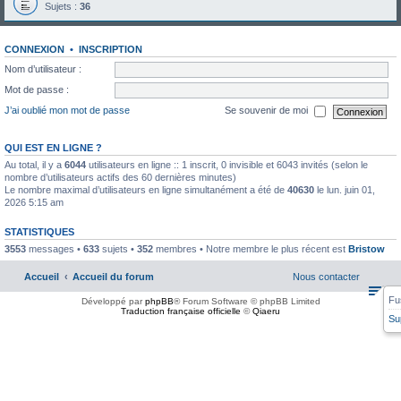
Sujets :
36
CONNEXION
•
INSCRIPTION
Nom d’utilisateur :
Mot de passe :
J’ai oublié mon mot de passe
Se souvenir de moi
QUI EST EN LIGNE ?
Au total, il y a
6044
utilisateurs en ligne :: 1 inscrit, 0 invisible et 6043 invités (selon le
nombre d’utilisateurs actifs des 60 dernières minutes)
Le nombre maximal d’utilisateurs en ligne simultanément a été de
40630
le lun. juin 01,
2026 5:15 am
STATISTIQUES
3553
messages •
633
sujets •
352
membres • Notre membre le plus récent est
Bristow
Accueil
Accueil du forum
Nous contacter
Fu
Développé par
phpBB
® Forum Software © phpBB Limited
Traduction française officielle
©
Qiaeru
Su