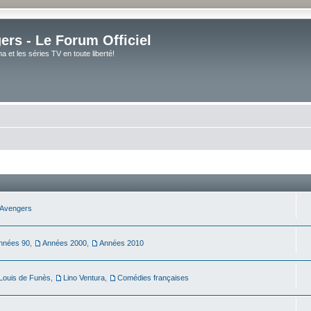
rs - Le Forum Officiel
et les séries TV en toute liberté!
Avengers
nnées 90
,
Années 2000
,
Années 2010
Louis de Funès
,
Lino Ventura
,
Comédies françaises