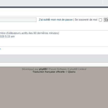
J’ai oublié mon mot de passe
|
Se souvenir de moi
 nombre d’utilisateurs actifs des 60 dernières minutes)
 2026 5:15 am
w
Développé par
phpBB
® Forum Software © phpBB Limited
Traduction française officielle
©
Qiaeru