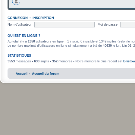
CONNEXION
•
INSCRIPTION
Nom d’utilisateur :
Mot de passe :
QUI EST EN LIGNE ?
Au total, il y a
1350
utilisateurs en ligne :: 1 inscrit, 0 invisible et 1349 invités (selon le
Le nombre maximal d’utilisateurs en ligne simultanément a été de
40630
le lun. juin 01,
STATISTIQUES
3553
messages •
633
sujets •
352
membres • Notre membre le plus récent est
Bristo
Accueil
Accueil du forum