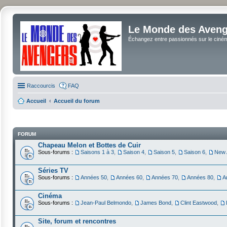
Le Monde des Avenge
Échangez entre passionnés sur le cinéma 
Raccourcis
FAQ
Accueil
Accueil du forum
FORUM
Chapeau Melon et Bottes de Cuir
Sous-forums :
Saisons 1 à 3
,
Saison 4
,
Saison 5
,
Saison 6
,
New 
Séries TV
Sous-forums :
Années 50
,
Années 60
,
Années 70
,
Années 80
,
A
Cinéma
Sous-forums :
Jean-Paul Belmondo
,
James Bond
,
Clint Eastwood
,
Site, forum et rencontres