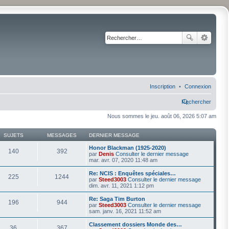
Inscription
Connexion
Rechercher
Nous sommes le jeu. août 06, 2026 5:07 am
SUJETS
MESSAGES
DERNIER MESSAGE
Honor Blackman (1925-2020)
140
392
par
Denis
Consulter le dernier message
mar. avr. 07, 2020 11:48 am
Re: NCIS : Enquêtes spéciales…
225
1244
par
Steed3003
Consulter le dernier message
dim. avr. 11, 2021 1:12 pm
Re: Saga Tim Burton
196
944
par
Steed3003
Consulter le dernier message
sam. janv. 16, 2021 11:52 am
Classement dossiers Monde des…
36
367