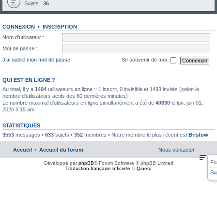
Sujets :
36
CONNEXION
•
INSCRIPTION
Nom d’utilisateur :
Mot de passe :
J’ai oublié mon mot de passe
Se souvenir de moi
QUI EST EN LIGNE ?
Au total, il y a
1494
utilisateurs en ligne :: 1 inscrit, 0 invisible et 1493 invités (selon le
nombre d’utilisateurs actifs des 60 dernières minutes)
Le nombre maximal d’utilisateurs en ligne simultanément a été de
40630
le lun. juin 01,
2026 5:15 am
STATISTIQUES
3553
messages •
633
sujets •
352
membres • Notre membre le plus récent est
Bristow
Accueil
Accueil du forum
Nous contacter
Fu
Développé par
phpBB
® Forum Software © phpBB Limited
Traduction française officielle
©
Qiaeru
Su