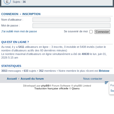
Sujets :
36
CONNEXION
•
INSCRIPTION
Nom d’utilisateur :
Mot de passe :
J’ai oublié mon mot de passe
Se souvenir de moi
QUI EST EN LIGNE ?
Au total, il y a
5411
utilisateurs en ligne :: 3 inscrits, 0 invisible et 5408 invités (selon le
nombre d’utilisateurs actifs des 60 dernières minutes)
Le nombre maximal d’utilisateurs en ligne simultanément a été de
40630
le lun. juin 01,
2026 5:15 am
STATISTIQUES
3553
messages •
633
sujets •
352
membres • Notre membre le plus récent est
Bristow
Accueil
Accueil du forum
Nous contacter
Fu
Développé par
phpBB
® Forum Software © phpBB Limited
Traduction française officielle
©
Qiaeru
Su