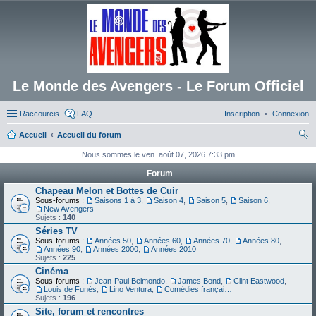
Le Monde des Avengers - Le Forum Officiel
Raccourcis
FAQ
Inscription
Connexion
Accueil
Accueil du forum
ec
Nous sommes le ven. août 07, 2026 7:33 pm
her
Forum
ch
Chapeau Melon et Bottes de Cuir
Sous-forums :
Saisons 1 à 3
,
Saison 4
,
Saison 5
,
Saison 6
,
er
New Avengers
Sujets :
140
Séries TV
Sous-forums :
Années 50
,
Années 60
,
Années 70
,
Années 80
,
Années 90
,
Années 2000
,
Années 2010
Sujets :
225
Cinéma
Sous-forums :
Jean-Paul Belmondo
,
James Bond
,
Clint Eastwood
,
Louis de Funès
,
Lino Ventura
,
Comédies françaises
Sujets :
196
Site, forum et rencontres