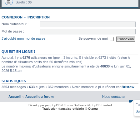
Sujets :
36
CONNEXION
•
INSCRIPTION
Nom d’utilisateur :
Mot de passe :
J’ai oublié mon mot de passe
Se souvenir de moi
QUI EST EN LIGNE ?
Au total, il y a
6276
utilisateurs en ligne :: 3 inscrits, 0 invisible et 6273 invités (selon le
nombre d’utilisateurs actifs des 60 dernières minutes)
Le nombre maximal d’utilisateurs en ligne simultanément a été de
40630
le lun. juin 01,
2026 5:15 am
STATISTIQUES
3553
messages •
633
sujets •
352
membres • Notre membre le plus récent est
Bristow
Accueil
Accueil du forum
Nous contacter
Fu
Développé par
phpBB
® Forum Software © phpBB Limited
Traduction française officielle
©
Qiaeru
Su