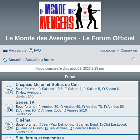
Le Monde des Avengers - Le Forum Officiel
Raccourcis
FAQ
Inscription
Connexion
Accueil
Accueil du forum
ec
Nous sommes le dim. août 09, 2026 2:29 pm
her
Forum
ch
Chapeau Melon et Bottes de Cuir
Sous-forums :
Saisons 1 à 3
,
Saison 4
,
Saison 5
,
Saison 6
,
er
New Avengers
Sujets :
140
Séries TV
Sous-forums :
Années 50
,
Années 60
,
Années 70
,
Années 80
,
Années 90
,
Années 2000
,
Années 2010
Sujets :
225
Cinéma
Sous-forums :
Jean-Paul Belmondo
,
James Bond
,
Clint Eastwood
,
Louis de Funès
,
Lino Ventura
,
Comédies françaises
Sujets :
196
Site, forum et rencontres