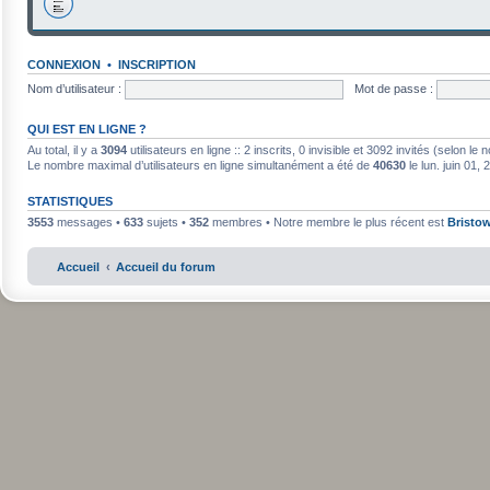
CONNEXION
•
INSCRIPTION
Nom d’utilisateur :
Mot de passe :
QUI EST EN LIGNE ?
Au total, il y a
3094
utilisateurs en ligne :: 2 inscrits, 0 invisible et 3092 invités (selon l
Le nombre maximal d’utilisateurs en ligne simultanément a été de
40630
le lun. juin 01,
STATISTIQUES
3553
messages •
633
sujets •
352
membres • Notre membre le plus récent est
Bristo
Accueil
Accueil du forum