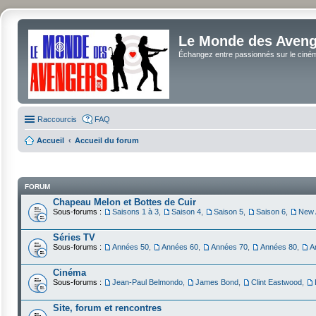
Le Monde des Avenge
Échangez entre passionnés sur le cinéma 
Raccourcis
FAQ
Accueil
Accueil du forum
FORUM
Chapeau Melon et Bottes de Cuir
Sous-forums :
Saisons 1 à 3
,
Saison 4
,
Saison 5
,
Saison 6
,
New 
Séries TV
Sous-forums :
Années 50
,
Années 60
,
Années 70
,
Années 80
,
A
Cinéma
Sous-forums :
Jean-Paul Belmondo
,
James Bond
,
Clint Eastwood
,
Site, forum et rencontres