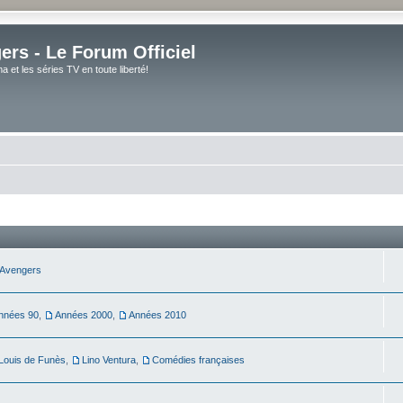
rs - Le Forum Officiel
et les séries TV en toute liberté!
Avengers
nnées 90
,
Années 2000
,
Années 2010
Louis de Funès
,
Lino Ventura
,
Comédies françaises