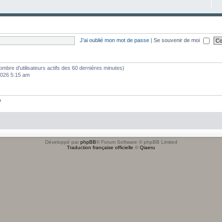
J’ai oublié mon mot de passe
|
Se souvenir de moi
e nombre d’utilisateurs actifs des 60 dernières minutes)
 2026 5:15 am
w
Développé par
phpBB
® Forum Software © phpBB Limited
Traduction française officielle
©
Qiaeru