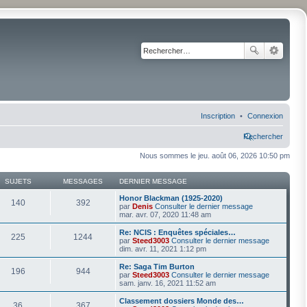
Inscription
Connexion
Rechercher
Nous sommes le jeu. août 06, 2026 10:50 pm
SUJETS
MESSAGES
DERNIER MESSAGE
Honor Blackman (1925-2020)
140
392
par
Denis
Consulter le dernier message
mar. avr. 07, 2020 11:48 am
Re: NCIS : Enquêtes spéciales…
225
1244
par
Steed3003
Consulter le dernier message
dim. avr. 11, 2021 1:12 pm
Re: Saga Tim Burton
196
944
par
Steed3003
Consulter le dernier message
sam. janv. 16, 2021 11:52 am
Classement dossiers Monde des…
36
367