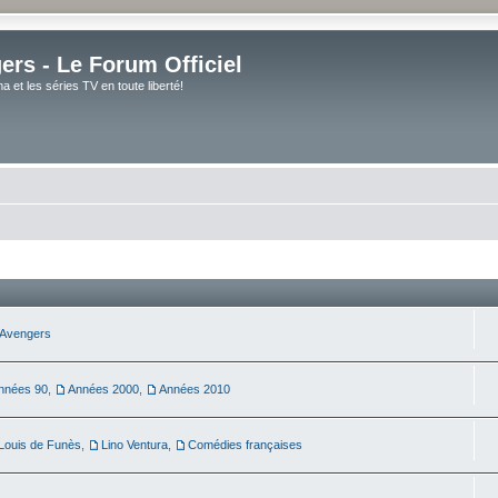
rs - Le Forum Officiel
et les séries TV en toute liberté!
Avengers
nnées 90
,
Années 2000
,
Années 2010
Louis de Funès
,
Lino Ventura
,
Comédies françaises