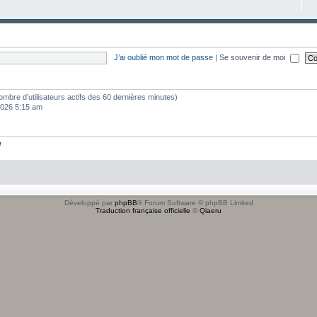
J’ai oublié mon mot de passe
|
Se souvenir de moi
e nombre d’utilisateurs actifs des 60 dernières minutes)
 2026 5:15 am
w
Développé par
phpBB
® Forum Software © phpBB Limited
Traduction française officielle
©
Qiaeru