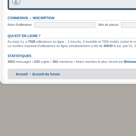
CONNEXION
•
INSCRIPTION
Nom d’utilisateur :
Mot de passe :
QUI EST EN LIGNE ?
Au total, il y a
7558
utilisateurs en ligne :: 2 inscrits, 0 invisible et 7556 invités (selon l
Le nombre maximal d’utilisateurs en ligne simultanément a été de
40630
le lun. juin 01,
STATISTIQUES
3553
messages •
633
sujets •
352
membres • Notre membre le plus récent est
Bristo
Accueil
Accueil du forum