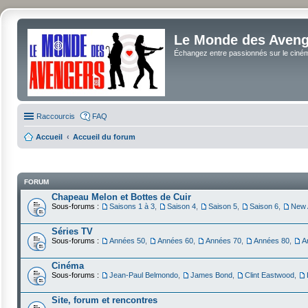
Le Monde des Avenge
Échangez entre passionnés sur le cinéma 
Raccourcis
FAQ
Accueil
Accueil du forum
FORUM
Chapeau Melon et Bottes de Cuir
Sous-forums :
Saisons 1 à 3
,
Saison 4
,
Saison 5
,
Saison 6
,
New 
Séries TV
Sous-forums :
Années 50
,
Années 60
,
Années 70
,
Années 80
,
A
Cinéma
Sous-forums :
Jean-Paul Belmondo
,
James Bond
,
Clint Eastwood
,
Site, forum et rencontres