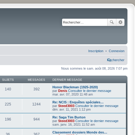
Inscription
Connexion
Rechercher
Nous sommes le sam. août 08, 2026 7:07 pm
SUJETS
MESSAGES
DERNIER MESSAGE
Honor Blackman (1925-2020)
140
392
par
Denis
Consulter le dernier message
mar. avr. 07, 2020 11:48 am
Re: NCIS : Enquêtes spéciales…
225
1244
par
Steed3003
Consulter le dernier message
dim. avr. 11, 2021 1:12 pm
Re: Saga Tim Burton
196
944
par
Steed3003
Consulter le dernier message
sam. janv. 16, 2021 11:52 am
Classement dossiers Monde des…
36
367