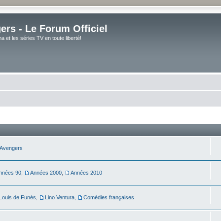
rs - Le Forum Officiel
et les séries TV en toute liberté!
Avengers
nnées 90
,
Années 2000
,
Années 2010
Louis de Funès
,
Lino Ventura
,
Comédies françaises