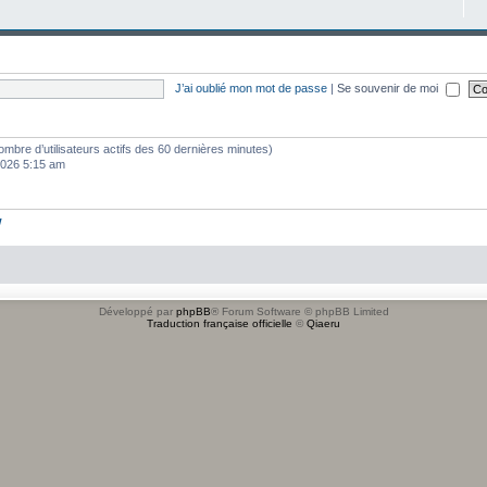
J’ai oublié mon mot de passe
|
Se souvenir de moi
e nombre d’utilisateurs actifs des 60 dernières minutes)
 2026 5:15 am
w
Développé par
phpBB
® Forum Software © phpBB Limited
Traduction française officielle
©
Qiaeru