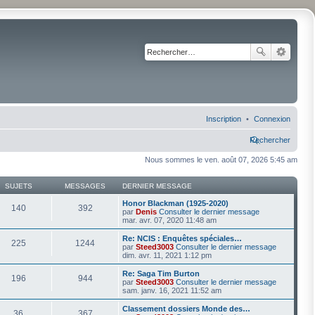
Inscription
Connexion
Rechercher
Nous sommes le ven. août 07, 2026 5:45 am
SUJETS
MESSAGES
DERNIER MESSAGE
Honor Blackman (1925-2020)
140
392
par
Denis
Consulter le dernier message
mar. avr. 07, 2020 11:48 am
Re: NCIS : Enquêtes spéciales…
225
1244
par
Steed3003
Consulter le dernier message
dim. avr. 11, 2021 1:12 pm
Re: Saga Tim Burton
196
944
par
Steed3003
Consulter le dernier message
sam. janv. 16, 2021 11:52 am
Classement dossiers Monde des…
36
367