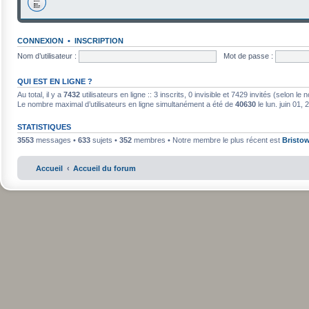
CONNEXION
•
INSCRIPTION
Nom d’utilisateur :
Mot de passe :
QUI EST EN LIGNE ?
Au total, il y a
7432
utilisateurs en ligne :: 3 inscrits, 0 invisible et 7429 invités (selon l
Le nombre maximal d’utilisateurs en ligne simultanément a été de
40630
le lun. juin 01,
STATISTIQUES
3553
messages •
633
sujets •
352
membres • Notre membre le plus récent est
Bristo
Accueil
Accueil du forum