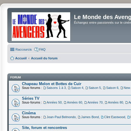
Le Monde des Avenge
Échangez entre passionnés sur le cinéma 
Raccourcis
FAQ
Accueil
Accueil du forum
FORUM
Chapeau Melon et Bottes de Cuir
Sous-forums :
Saisons 1 à 3
,
Saison 4
,
Saison 5
,
Saison 6
,
New 
Séries TV
Sous-forums :
Années 50
,
Années 60
,
Années 70
,
Années 80
,
A
Cinéma
Sous-forums :
Jean-Paul Belmondo
,
James Bond
,
Clint Eastwood
,
Site, forum et rencontres