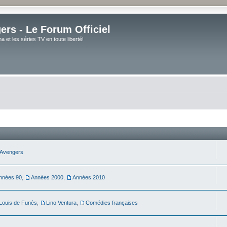
rs - Le Forum Officiel
et les séries TV en toute liberté!
Avengers
nnées 90
,
Années 2000
,
Années 2010
Louis de Funès
,
Lino Ventura
,
Comédies françaises