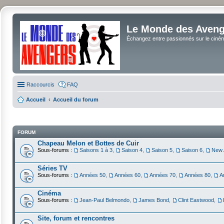
Le Monde des Avenge
Échangez entre passionnés sur le cinéma 
Raccourcis
FAQ
Accueil
Accueil du forum
FORUM
Chapeau Melon et Bottes de Cuir
Sous-forums :
Saisons 1 à 3
,
Saison 4
,
Saison 5
,
Saison 6
,
New 
Séries TV
Sous-forums :
Années 50
,
Années 60
,
Années 70
,
Années 80
,
A
Cinéma
Sous-forums :
Jean-Paul Belmondo
,
James Bond
,
Clint Eastwood
,
Site, forum et rencontres