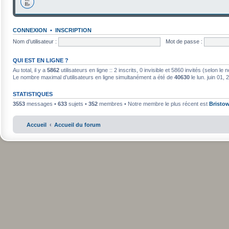
CONNEXION
•
INSCRIPTION
Nom d’utilisateur :
Mot de passe :
QUI EST EN LIGNE ?
Au total, il y a
5862
utilisateurs en ligne :: 2 inscrits, 0 invisible et 5860 invités (selon l
Le nombre maximal d’utilisateurs en ligne simultanément a été de
40630
le lun. juin 01,
STATISTIQUES
3553
messages •
633
sujets •
352
membres • Notre membre le plus récent est
Bristo
Accueil
Accueil du forum