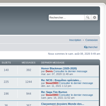
Inscription
Connexion
Rechercher
Nous sommes le sam. août 08, 2026 9:49 am
SUJETS
MESSAGES
DERNIER MESSAGE
Honor Blackman (1925-2020)
140
392
par
Denis
Consulter le dernier message
mar. avr. 07, 2020 11:48 am
Re: NCIS : Enquêtes spéciales…
225
1244
par
Steed3003
Consulter le dernier message
dim. avr. 11, 2021 1:12 pm
Re: Saga Tim Burton
196
944
par
Steed3003
Consulter le dernier message
sam. janv. 16, 2021 11:52 am
Classement dossiers Monde des…
36
367