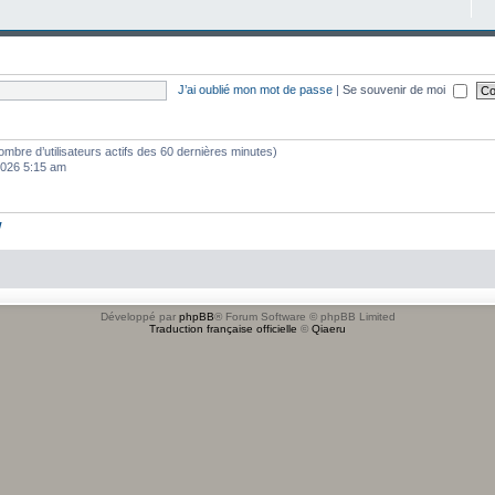
J’ai oublié mon mot de passe
|
Se souvenir de moi
e nombre d’utilisateurs actifs des 60 dernières minutes)
 2026 5:15 am
w
Développé par
phpBB
® Forum Software © phpBB Limited
Traduction française officielle
©
Qiaeru