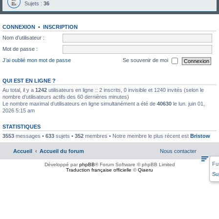
Sujets :
36
CONNEXION
•
INSCRIPTION
Nom d’utilisateur :
Mot de passe :
J’ai oublié mon mot de passe
Se souvenir de moi
QUI EST EN LIGNE ?
Au total, il y a
1242
utilisateurs en ligne :: 2 inscrits, 0 invisible et 1240 invités (selon le
nombre d’utilisateurs actifs des 60 dernières minutes)
Le nombre maximal d’utilisateurs en ligne simultanément a été de
40630
le lun. juin 01,
2026 5:15 am
STATISTIQUES
3553
messages •
633
sujets •
352
membres • Notre membre le plus récent est
Bristow
Accueil
Accueil du forum
Nous contacter
Fu
Développé par
phpBB
® Forum Software © phpBB Limited
Traduction française officielle
©
Qiaeru
Su