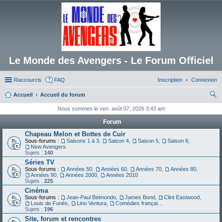
Le Monde des Avengers - Le Forum Officiel
Raccourcis
FAQ
Inscription
Connexion
Accueil
Accueil du forum
ec
Nous sommes le ven. août 07, 2026 3:43 am
her
Forum
ch
Chapeau Melon et Bottes de Cuir
Sous-forums :
Saisons 1 à 3
,
Saison 4
,
Saison 5
,
Saison 6
,
er
New Avengers
Sujets :
140
Séries TV
Sous-forums :
Années 50
,
Années 60
,
Années 70
,
Années 80
,
Années 90
,
Années 2000
,
Années 2010
Sujets :
225
Cinéma
Sous-forums :
Jean-Paul Belmondo
,
James Bond
,
Clint Eastwood
,
Louis de Funès
,
Lino Ventura
,
Comédies françaises
Sujets :
196
Site, forum et rencontres