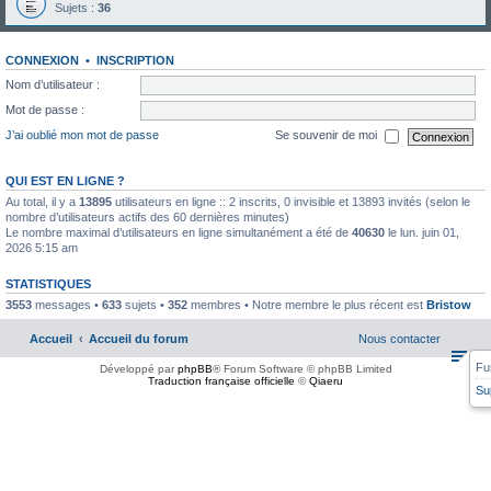
Sujets :
36
CONNEXION
•
INSCRIPTION
Nom d’utilisateur :
Mot de passe :
J’ai oublié mon mot de passe
Se souvenir de moi
QUI EST EN LIGNE ?
Au total, il y a
13895
utilisateurs en ligne :: 2 inscrits, 0 invisible et 13893 invités (selon le
nombre d’utilisateurs actifs des 60 dernières minutes)
Le nombre maximal d’utilisateurs en ligne simultanément a été de
40630
le lun. juin 01,
2026 5:15 am
STATISTIQUES
3553
messages •
633
sujets •
352
membres • Notre membre le plus récent est
Bristow
Accueil
Accueil du forum
Nous contacter
Fu
Développé par
phpBB
® Forum Software © phpBB Limited
Traduction française officielle
©
Qiaeru
Su