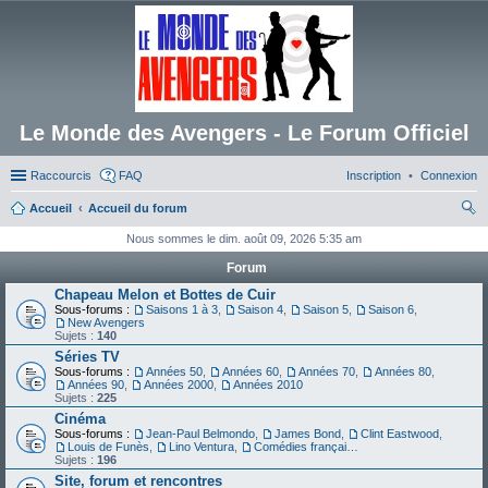
Le Monde des Avengers - Le Forum Officiel
Raccourcis
FAQ
Inscription
Connexion
Accueil
Accueil du forum
ec
Nous sommes le dim. août 09, 2026 5:35 am
her
Forum
ch
Chapeau Melon et Bottes de Cuir
Sous-forums :
Saisons 1 à 3
,
Saison 4
,
Saison 5
,
Saison 6
,
er
New Avengers
Sujets :
140
Séries TV
Sous-forums :
Années 50
,
Années 60
,
Années 70
,
Années 80
,
Années 90
,
Années 2000
,
Années 2010
Sujets :
225
Cinéma
Sous-forums :
Jean-Paul Belmondo
,
James Bond
,
Clint Eastwood
,
Louis de Funès
,
Lino Ventura
,
Comédies françaises
Sujets :
196
Site, forum et rencontres