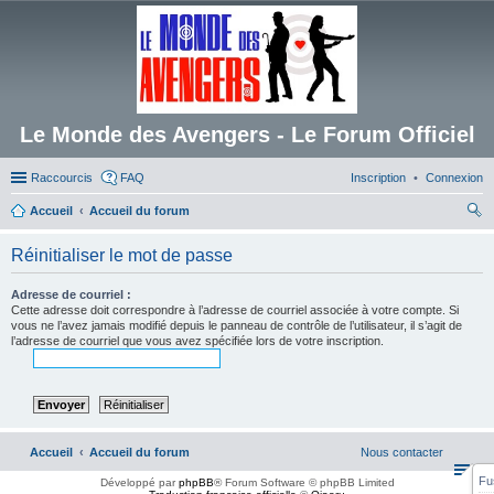
Le Monde des Avengers - Le Forum Officiel
Raccourcis
FAQ
Inscription
Connexion
Accueil
Accueil du forum
ec
Réinitialiser le mot de passe
her
ch
Adresse de courriel :
Cette adresse doit correspondre à l’adresse de courriel associée à votre compte. Si
er
vous ne l’avez jamais modifié depuis le panneau de contrôle de l’utilisateur, il s’agit de
l’adresse de courriel que vous avez spécifiée lors de votre inscription.
Accueil
Accueil du forum
Nous contacter
Fu
Développé par
phpBB
® Forum Software © phpBB Limited