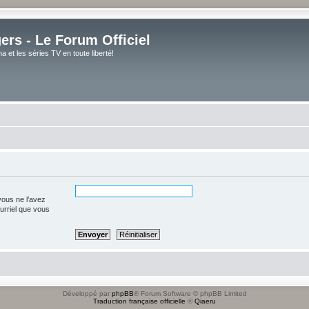
rs - Le Forum Officiel
et les séries TV en toute liberté!
vous ne l’avez
ourriel que vous
Développé par
phpBB
® Forum Software © phpBB Limited
Traduction française officielle
©
Qiaeru