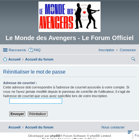
Le Monde des Avengers - Le Forum Officiel
Raccourcis
FAQ
Inscription
Connexion
Accueil
Accueil du forum
ec
Réinitialiser le mot de passe
her
ch
Adresse de courriel :
Cette adresse doit correspondre à l’adresse de courriel associée à votre compte. Si
er
vous ne l’avez jamais modifié depuis le panneau de contrôle de l’utilisateur, il s’agit de
l’adresse de courriel que vous avez spécifiée lors de votre inscription.
Accueil
Accueil du forum
Nous contacter
Fu
Développé par
phpBB
® Forum Software © phpBB Limited