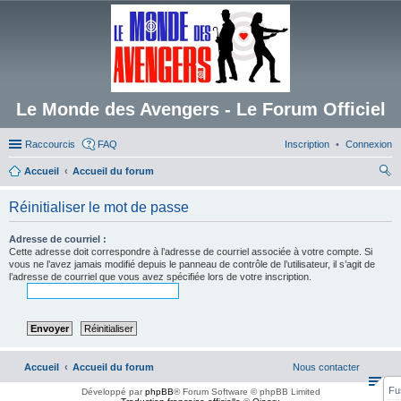
Le Monde des Avengers - Le Forum Officiel
Raccourcis
FAQ
Inscription
Connexion
Accueil
Accueil du forum
ec
Réinitialiser le mot de passe
her
ch
Adresse de courriel :
Cette adresse doit correspondre à l’adresse de courriel associée à votre compte. Si
er
vous ne l’avez jamais modifié depuis le panneau de contrôle de l’utilisateur, il s’agit de
l’adresse de courriel que vous avez spécifiée lors de votre inscription.
Accueil
Accueil du forum
Nous contacter
Fu
Développé par
phpBB
® Forum Software © phpBB Limited