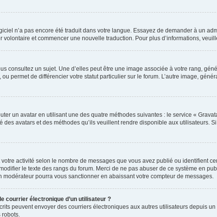
 logiciel n’a pas encore été traduit dans votre langue. Essayez de demander à un admi
ter volontaire et commencer une nouvelle traduction. Pour plus d’informations, veui
us consultez un sujet. Une d’elles peut être une image associée à votre rang, gén
ou permet de différencier votre statut particulier sur le forum. L’autre image, gé
uter un avatar en utilisant une des quatre méthodes suivantes : le service « Gravatar
é des avatars et des méthodes qu’ils veuillent rendre disponible aux utilisateurs. S
 votre activité selon le nombre de messages que vous avez publié ou identifient cert
modifier le texte des rangs du forum. Merci de ne pas abuser de ce système en pub
un modérateur pourra vous sanctionner en abaissant votre compteur de messages.
e courrier électronique d’un utilisateur ?
 inscrits peuvent envoyer des courriers électroniques aux autres utilisateurs depuis
 robots.