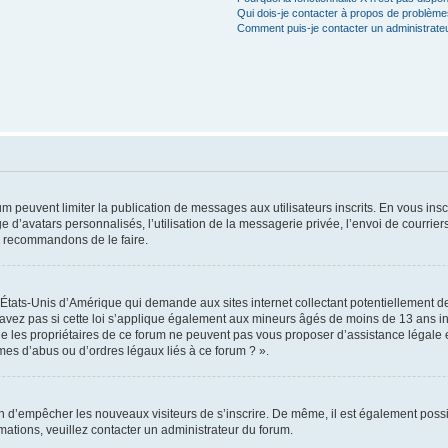
Qui dois-je contacter à propos de problèmes
Comment puis-je contacter un administrate
rum peuvent limiter la publication de messages aux utilisateurs inscrits. En vous in
e d’avatars personnalisés, l’utilisation de la messagerie privée, l’envoi de courriers
us recommandons de le faire.
s États-Unis d’Amérique qui demande aux sites internet collectant potentiellement
avez pas si cette loi s’applique également aux mineurs âgés de moins de 13 ans ins
ue les propriétaires de ce forum ne peuvent pas vous proposer d’assistance légale e
èmes d’abus ou d’ordres légaux liés à ce forum ? ».
afin d’empêcher les nouveaux visiteurs de s’inscrire. De même, il est également possi
ormations, veuillez contacter un administrateur du forum.