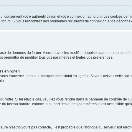
i conservent votre authentification et votre connexion au forum. Les cookies perme
r du forum. Si vous rencontrez des problèmes récurrents de connexion et de déconne
a base de données du forum. Vous pouvez les modifier depuis le panneau de contrôle d
us permettra de modifier tous vos paramètres et toutes vos préférences.
rs en ligne ?
 vous trouverez l’option « Masquer mon statut en ligne ». Si vous activez cette opt
le.
 du vôtre. Si tel était le cas, veuillez vous rendre dans le panneau de contrôle de l’
du fuseau horaire, comme la plupart des autres paramètres, n’est accessible qu’aux ut
heure n’est toujours pas correcte, il est probable que l’horloge du serveur soit err