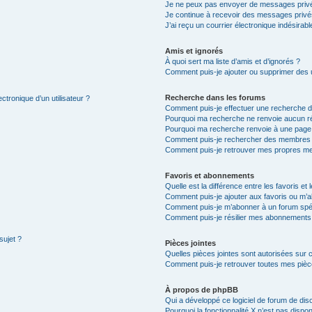
Je ne peux pas envoyer de messages privé
Je continue à recevoir des messages privés 
J’ai reçu un courrier électronique indésirabl
Amis et ignorés
À quoi sert ma liste d’amis et d’ignorés ?
Comment puis-je ajouter ou supprimer des ut
Recherche dans les forums
ctronique d’un utilisateur ?
Comment puis-je effectuer une recherche 
Pourquoi ma recherche ne renvoie aucun ré
Pourquoi ma recherche renvoie à une page
Comment puis-je rechercher des membres
Comment puis-je retrouver mes propres me
Favoris et abonnements
Quelle est la différence entre les favoris e
Comment puis-je ajouter aux favoris ou m’a
Comment puis-je m’abonner à un forum spéc
Comment puis-je résilier mes abonnements
sujet ?
Pièces jointes
Quelles pièces jointes sont autorisées sur 
Comment puis-je retrouver toutes mes pièce
À propos de phpBB
Qui a développé ce logiciel de forum de dis
Pourquoi la fonctionnalité X n’est pas dispon