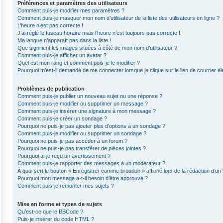
Préférences et paramètres des utilisateurs
Comment puis-je modifier mes paramètres ?
Comment puis-je masquer mon nom d’utilisateur de la liste des utilisateurs en ligne ?
L’heure n’est pas correcte !
J’ai réglé le fuseau horaire mais l’heure n’est toujours pas correcte !
Ma langue n’apparaît pas dans la liste !
Que signifient les images situées à côté de mon nom d’utilisateur ?
Comment puis-je afficher un avatar ?
Quel est mon rang et comment puis-je le modifier ?
Pourquoi m’est-il demandé de me connecter lorsque je clique sur le lien de courrier éle
Problèmes de publication
Comment puis-je publier un nouveau sujet ou une réponse ?
Comment puis-je modifier ou supprimer un message ?
Comment puis-je insérer une signature à mon message ?
Comment puis-je créer un sondage ?
Pourquoi ne puis-je pas ajouter plus d’options à un sondage ?
Comment puis-je modifier ou supprimer un sondage ?
Pourquoi ne puis-je pas accéder à un forum ?
Pourquoi ne puis-je pas transférer de pièces jointes ?
Pourquoi ai-je reçu un avertissement ?
Comment puis-je rapporter des messages à un modérateur ?
À quoi sert le bouton « Enregistrer comme brouillon » affiché lors de la rédaction d’un 
Pourquoi mon message a-t-il besoin d’être approuvé ?
Comment puis-je remonter mes sujets ?
Mise en forme et types de sujets
Qu’est-ce que le BBCode ?
Puis-je insérer du code HTML ?