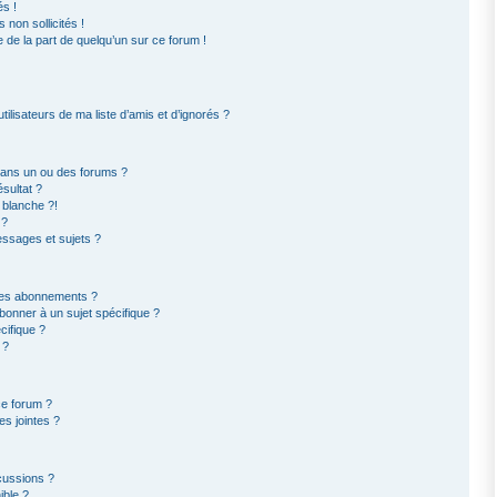
s !
non sollicités !
e de la part de quelqu’un sur ce forum !
ilisateurs de ma liste d’amis et d’ignorés ?
dans un ou des forums ?
sultat ?
 blanche ?!
 ?
ssages et sujets ?
t les abonnements ?
bonner à un sujet spécifique ?
ifique ?
 ?
ce forum ?
s jointes ?
cussions ?
ible ?