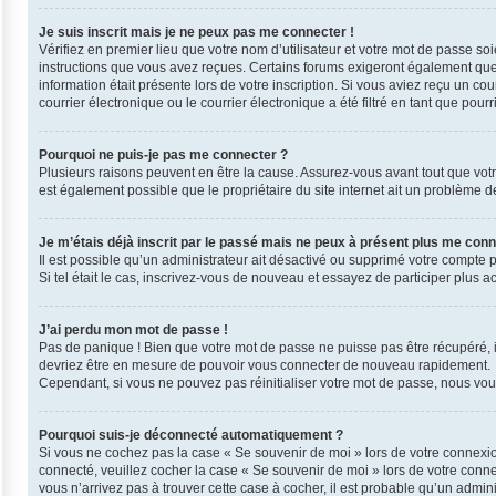
Je suis inscrit mais je ne peux pas me connecter !
Vérifiez en premier lieu que votre nom d’utilisateur et votre mot de passe so
instructions que vous avez reçues. Certains forums exigeront également que l
information était présente lors de votre inscription. Si vous aviez reçu un 
courrier électronique ou le courrier électronique a été filtré en tant que pou
Pourquoi ne puis-je pas me connecter ?
Plusieurs raisons peuvent en être la cause. Assurez-vous avant tout que votre 
est également possible que le propriétaire du site internet ait un problème de 
Je m’étais déjà inscrit par le passé mais ne peux à présent plus me conn
Il est possible qu’un administrateur ait désactivé ou supprimé votre compte 
Si tel était le cas, inscrivez-vous de nouveau et essayez de participer plus 
J’ai perdu mon mot de passe !
Pas de panique ! Bien que votre mot de passe ne puisse pas être récupéré, il 
devriez être en mesure de pouvoir vous connecter de nouveau rapidement.
Cependant, si vous ne pouvez pas réinitialiser votre mot de passe, nous vous
Pourquoi suis-je déconnecté automatiquement ?
Si vous ne cochez pas la case « Se souvenir de moi » lors de votre connexio
connecté, veuillez cocher la case « Se souvenir de moi » lors de votre conn
vous n’arrivez pas à trouver cette case à cocher, il est probable qu’un admini