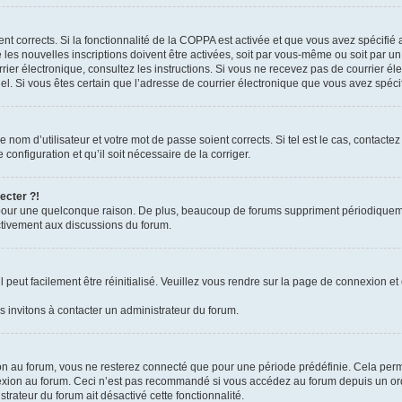
ient corrects. Si la fonctionnalité de la COPPA est activée et que vous avez spécifié
es nouvelles inscriptions doivent être activées, soit par vous-même ou soit par un 
courrier électronique, consultez les instructions. Si vous ne recevez pas de courrie
rriel. Si vous êtes certain que l’adresse de courrier électronique que vous avez spéc
nom d’utilisateur et votre mot de passe soient corrects. Si tel est le cas, contacte
configuration et qu’il soit nécessaire de la corriger.
ecter ?!
pour une quelconque raison. De plus, beaucoup de forums suppriment périodiquement 
activement aux discussions du forum.
peut facilement être réinitialisé. Veuillez vous rendre sur la page de connexion et 
 invitons à contacter un administrateur du forum.
n au forum, vous ne resterez connecté que pour une période prédéfinie. Cela permet 
exion au forum. Ceci n’est pas recommandé si vous accédez au forum depuis un ordin
strateur du forum ait désactivé cette fonctionnalité.