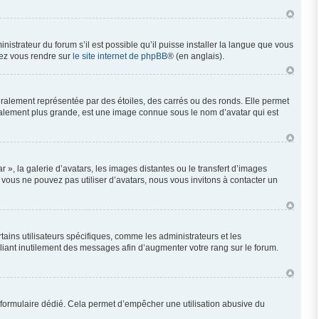
nistrateur du forum s’il est possible qu’il puisse installer la langue que vous
llez vous rendre sur
le site internet de phpBB
® (en anglais).
éralement représentée par des étoiles, des carrés ou des ronds. Elle permet
néralement plus grande, est une image connue sous le nom d’avatar qui est
 », la galerie d’avatars, les images distantes ou le transfert d’images
i vous ne pouvez pas utiliser d’avatars, nous vous invitons à contacter un
ains utilisateurs spécifiques, comme les administrateurs et les
liant inutilement des messages afin d’augmenter votre rang sur le forum.
 un formulaire dédié. Cela permet d’empêcher une utilisation abusive du