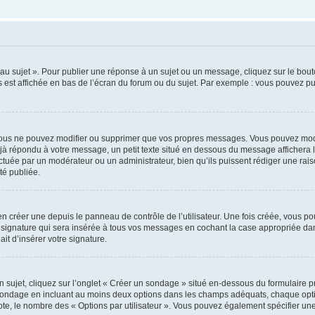
u sujet ». Pour publier une réponse à un sujet ou un message, cliquez sur le bouto
 est affichée en bas de l’écran du forum ou du sujet. Par exemple : vous pouvez p
ous ne pouvez modifier ou supprimer que vos propres messages. Vous pouvez modi
déjà répondu à votre message, un petit texte situé en dessous du message affichera l
ffectuée par un modérateur ou un administrateur, bien qu’ils puissent rédiger une rais
é publiée.
 créer une depuis le panneau de contrôle de l’utilisateur. Une fois créée, vous po
 signature qui sera insérée à tous vos messages en cochant la case appropriée dans 
it d’insérer votre signature.
jet, cliquez sur l’onglet « Créer un sondage » situé en-dessous du formulaire prin
 sondage en incluant au moins deux options dans les champs adéquats, chaque optio
ote, le nombre des « Options par utilisateur ». Vous pouvez également spécifier une l