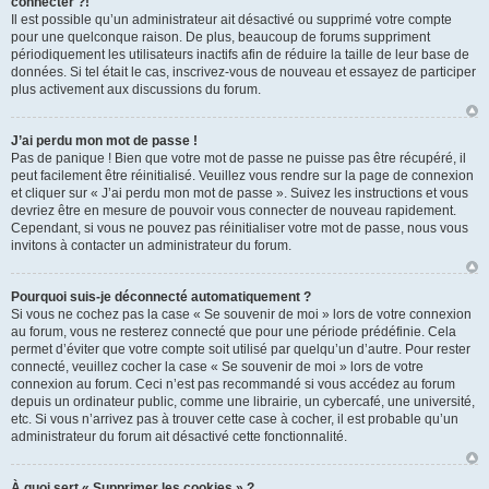
connecter ?!
Il est possible qu’un administrateur ait désactivé ou supprimé votre compte
pour une quelconque raison. De plus, beaucoup de forums suppriment
périodiquement les utilisateurs inactifs afin de réduire la taille de leur base de
données. Si tel était le cas, inscrivez-vous de nouveau et essayez de participer
plus activement aux discussions du forum.
J’ai perdu mon mot de passe !
Pas de panique ! Bien que votre mot de passe ne puisse pas être récupéré, il
peut facilement être réinitialisé. Veuillez vous rendre sur la page de connexion
et cliquer sur « J’ai perdu mon mot de passe ». Suivez les instructions et vous
devriez être en mesure de pouvoir vous connecter de nouveau rapidement.
Cependant, si vous ne pouvez pas réinitialiser votre mot de passe, nous vous
invitons à contacter un administrateur du forum.
Pourquoi suis-je déconnecté automatiquement ?
Si vous ne cochez pas la case « Se souvenir de moi » lors de votre connexion
au forum, vous ne resterez connecté que pour une période prédéfinie. Cela
permet d’éviter que votre compte soit utilisé par quelqu’un d’autre. Pour rester
connecté, veuillez cocher la case « Se souvenir de moi » lors de votre
connexion au forum. Ceci n’est pas recommandé si vous accédez au forum
depuis un ordinateur public, comme une librairie, un cybercafé, une université,
etc. Si vous n’arrivez pas à trouver cette case à cocher, il est probable qu’un
administrateur du forum ait désactivé cette fonctionnalité.
À quoi sert « Supprimer les cookies » ?