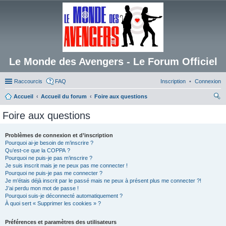
Le Monde des Avengers - Le Forum Officiel
Raccourcis
FAQ
Inscription
Connexion
Accueil
Accueil du forum
Foire aux questions
ec
Foire aux questions
her
ch
Problèmes de connexion et d’inscription
Pourquoi ai-je besoin de m’inscrire ?
er
Qu’est-ce que la COPPA ?
Pourquoi ne puis-je pas m’inscrire ?
Je suis inscrit mais je ne peux pas me connecter !
Pourquoi ne puis-je pas me connecter ?
Je m’étais déjà inscrit par le passé mais ne peux à présent plus me connecter ?!
J’ai perdu mon mot de passe !
Pourquoi suis-je déconnecté automatiquement ?
À quoi sert « Supprimer les cookies » ?
Préférences et paramètres des utilisateurs