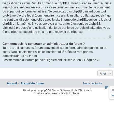
de gestion des abus. Veuillez noter que phpBB Limited n’a absolument aucune
juridiction et ne peut en aucun cas être tenu comme responsable de comment,
où et par qui ce forum est utilisé. Ne contactez pas phpBB Limited pour tout
problème d’ordre légal (commentaire incessant, insultant, diffamatoire, etc.) qui
ne sont pas directement reliés avec le site internet de phpBB.com ou le logiciel
phpBB en lui-même. Si vous envoyez un courrier électronique à phpBB
Limited à propos d’une utilisation de tierce partie de ce logiciel, attendez-vous
à une réponse laconique ou à ne pas recevoir de réponse.
Comment puis-je contacter un administrateur du forum ?
Tous les utilisateurs du forum peuvent utiliser le formulaire disponible sur le
lien « Nous contacter » si cette fonctionnalité a été activée par les
administrateurs du forum.
Les membres du forum peuvent également utiliser le lien « L’équipe ».
Aller
Accueil
Accueil du forum
Nous contacter
Fu
Développé par
phpBB
® Forum Software © phpBB Limited
Traduction française officielle
©
Qiaeru
Su