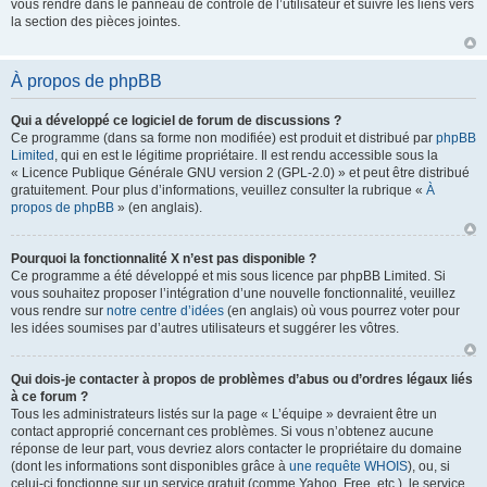
vous rendre dans le panneau de contrôle de l’utilisateur et suivre les liens vers
la section des pièces jointes.
À propos de phpBB
Qui a développé ce logiciel de forum de discussions ?
Ce programme (dans sa forme non modifiée) est produit et distribué par
phpBB
Limited
, qui en est le légitime propriétaire. Il est rendu accessible sous la
« Licence Publique Générale GNU version 2 (GPL-2.0) » et peut être distribué
gratuitement. Pour plus d’informations, veuillez consulter la rubrique «
À
propos de phpBB
» (en anglais).
Pourquoi la fonctionnalité X n’est pas disponible ?
Ce programme a été développé et mis sous licence par phpBB Limited. Si
vous souhaitez proposer l’intégration d’une nouvelle fonctionnalité, veuillez
vous rendre sur
notre centre d’idées
(en anglais) où vous pourrez voter pour
les idées soumises par d’autres utilisateurs et suggérer les vôtres.
Qui dois-je contacter à propos de problèmes d’abus ou d’ordres légaux liés
à ce forum ?
Tous les administrateurs listés sur la page « L’équipe » devraient être un
contact approprié concernant ces problèmes. Si vous n’obtenez aucune
réponse de leur part, vous devriez alors contacter le propriétaire du domaine
(dont les informations sont disponibles grâce à
une requête WHOIS
), ou, si
celui-ci fonctionne sur un service gratuit (comme Yahoo, Free, etc.), le service