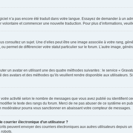
 logiciel n’a pas encore été traduit dans votre langue. Essayez de demander à un admi
ter volontaire et commencer une nouvelle traduction. Pour plus d’informations, veui
us consultez un sujet. Une d’elles peut être une image associée à votre rang, gén
ou permet de différencier votre statut particulier sur le forum. L’autre image, gé
uter un avatar en utilisant une des quatre méthodes suivantes : le service « Gravatar
é des avatars et des méthodes qu’ils veuillent rendre disponible aux utilisateurs. S
 votre activité selon le nombre de messages que vous avez publié ou identifient cert
modifier le texte des rangs du forum. Merci de ne pas abuser de ce système en pub
un modérateur pourra vous sanctionner en abaissant votre compteur de messages.
e courrier électronique d’un utilisateur ?
 inscrits peuvent envoyer des courriers électroniques aux autres utilisateurs depuis
 robots.