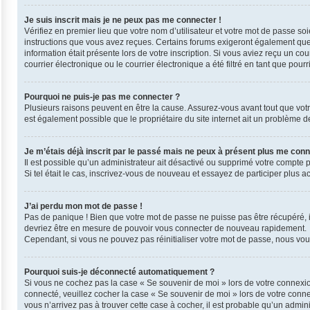
Je suis inscrit mais je ne peux pas me connecter !
Vérifiez en premier lieu que votre nom d’utilisateur et votre mot de passe so
instructions que vous avez reçues. Certains forums exigeront également que l
information était présente lors de votre inscription. Si vous aviez reçu un 
courrier électronique ou le courrier électronique a été filtré en tant que pou
Pourquoi ne puis-je pas me connecter ?
Plusieurs raisons peuvent en être la cause. Assurez-vous avant tout que votre 
est également possible que le propriétaire du site internet ait un problème de 
Je m’étais déjà inscrit par le passé mais ne peux à présent plus me conn
Il est possible qu’un administrateur ait désactivé ou supprimé votre compte 
Si tel était le cas, inscrivez-vous de nouveau et essayez de participer plus 
J’ai perdu mon mot de passe !
Pas de panique ! Bien que votre mot de passe ne puisse pas être récupéré, il 
devriez être en mesure de pouvoir vous connecter de nouveau rapidement.
Cependant, si vous ne pouvez pas réinitialiser votre mot de passe, nous vous
Pourquoi suis-je déconnecté automatiquement ?
Si vous ne cochez pas la case « Se souvenir de moi » lors de votre connexio
connecté, veuillez cocher la case « Se souvenir de moi » lors de votre conn
vous n’arrivez pas à trouver cette case à cocher, il est probable qu’un admini