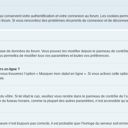
i conservent votre authentification et votre connexion au forum. Les cookies perme
r du forum. Si vous rencontrez des problèmes récurrents de connexion et de déconne
a base de données du forum. Vous pouvez les modifier depuis le panneau de contrôle d
us permettra de modifier tous vos paramètres et toutes vos préférences.
rs en ligne ?
 vous trouverez l’option « Masquer mon statut en ligne ». Si vous activez cette opt
le.
 du vôtre. Si tel était le cas, veuillez vous rendre dans le panneau de contrôle de l’
du fuseau horaire, comme la plupart des autres paramètres, n’est accessible qu’aux ut
heure n’est toujours pas correcte, il est probable que l’horloge du serveur soit err