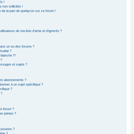
s !
non sollicités !
e de la part de quelqu’un sur ce forum !
ilisateurs de ma liste d’amis et d’ignorés ?
dans un ou des forums ?
sultat ?
 blanche ?!
 ?
ssages et sujets ?
t les abonnements ?
bonner à un sujet spécifique ?
ifique ?
 ?
ce forum ?
s jointes ?
cussions ?
ible ?