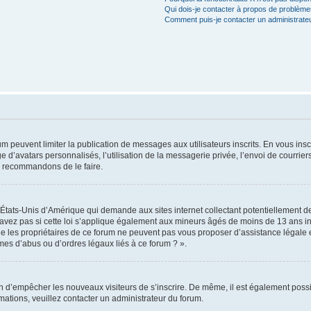
Qui dois-je contacter à propos de problèmes
Comment puis-je contacter un administrate
rum peuvent limiter la publication de messages aux utilisateurs inscrits. En vous in
e d’avatars personnalisés, l’utilisation de la messagerie privée, l’envoi de courriers
us recommandons de le faire.
s États-Unis d’Amérique qui demande aux sites internet collectant potentiellement
avez pas si cette loi s’applique également aux mineurs âgés de moins de 13 ans ins
ue les propriétaires de ce forum ne peuvent pas vous proposer d’assistance légale e
èmes d’abus ou d’ordres légaux liés à ce forum ? ».
afin d’empêcher les nouveaux visiteurs de s’inscrire. De même, il est également possi
ormations, veuillez contacter un administrateur du forum.