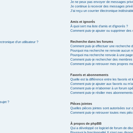
Je ne peux pas envoyer de messages privé
Je continue à recevoir des messages privés 
J’ai reçu un courrier électronique indésirabl
Amis et ignorés
À quoi sert ma liste d’amis et d’ignorés ?
Comment puis-je ajouter ou supprimer des ut
Recherche dans les forums
ctronique d’un utilisateur ?
Comment puis-je effectuer une recherche 
Pourquoi ma recherche ne renvoie aucun ré
Pourquoi ma recherche renvoie à une page
Comment puis-je rechercher des membres
Comment puis-je retrouver mes propres me
Favoris et abonnements
Quelle est la différence entre les favoris e
Comment puis-je ajouter aux favoris ou m’a
Comment puis-je m’abonner à un forum spéc
Comment puis-je résilier mes abonnements
sujet ?
Pièces jointes
Quelles pièces jointes sont autorisées sur 
Comment puis-je retrouver toutes mes pièce
À propos de phpBB
Qui a développé ce logiciel de forum de dis
Pourquoi la fonctionnalité X n’est pas dispon