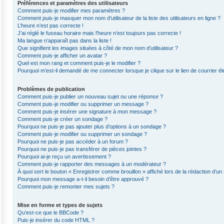
Préférences et paramètres des utilisateurs
Comment puis-je modifier mes paramètres ?
Comment puis-je masquer mon nom d’utilisateur de la liste des utilisateurs en ligne ?
L’heure n’est pas correcte !
J’ai réglé le fuseau horaire mais l’heure n’est toujours pas correcte !
Ma langue n’apparaît pas dans la liste !
Que signifient les images situées à côté de mon nom d’utilisateur ?
Comment puis-je afficher un avatar ?
Quel est mon rang et comment puis-je le modifier ?
Pourquoi m’est-il demandé de me connecter lorsque je clique sur le lien de courrier éle
Problèmes de publication
Comment puis-je publier un nouveau sujet ou une réponse ?
Comment puis-je modifier ou supprimer un message ?
Comment puis-je insérer une signature à mon message ?
Comment puis-je créer un sondage ?
Pourquoi ne puis-je pas ajouter plus d’options à un sondage ?
Comment puis-je modifier ou supprimer un sondage ?
Pourquoi ne puis-je pas accéder à un forum ?
Pourquoi ne puis-je pas transférer de pièces jointes ?
Pourquoi ai-je reçu un avertissement ?
Comment puis-je rapporter des messages à un modérateur ?
À quoi sert le bouton « Enregistrer comme brouillon » affiché lors de la rédaction d’un 
Pourquoi mon message a-t-il besoin d’être approuvé ?
Comment puis-je remonter mes sujets ?
Mise en forme et types de sujets
Qu’est-ce que le BBCode ?
Puis-je insérer du code HTML ?