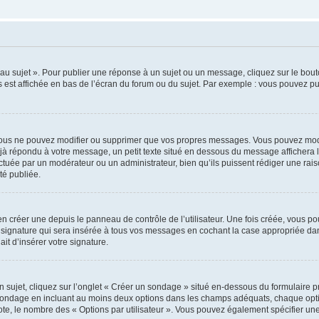
u sujet ». Pour publier une réponse à un sujet ou un message, cliquez sur le bouto
 est affichée en bas de l’écran du forum ou du sujet. Par exemple : vous pouvez p
ous ne pouvez modifier ou supprimer que vos propres messages. Vous pouvez modi
déjà répondu à votre message, un petit texte situé en dessous du message affichera l
ffectuée par un modérateur ou un administrateur, bien qu’ils puissent rédiger une rais
é publiée.
 créer une depuis le panneau de contrôle de l’utilisateur. Une fois créée, vous po
 signature qui sera insérée à tous vos messages en cochant la case appropriée dans 
it d’insérer votre signature.
jet, cliquez sur l’onglet « Créer un sondage » situé en-dessous du formulaire prin
 sondage en incluant au moins deux options dans les champs adéquats, chaque optio
ote, le nombre des « Options par utilisateur ». Vous pouvez également spécifier une l