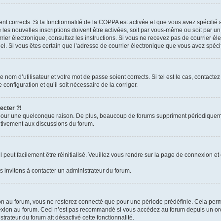
ient corrects. Si la fonctionnalité de la COPPA est activée et que vous avez spécifié
es nouvelles inscriptions doivent être activées, soit par vous-même ou soit par un 
courrier électronique, consultez les instructions. Si vous ne recevez pas de courrie
rriel. Si vous êtes certain que l’adresse de courrier électronique que vous avez spéc
nom d’utilisateur et votre mot de passe soient corrects. Si tel est le cas, contacte
configuration et qu’il soit nécessaire de la corriger.
ecter ?!
pour une quelconque raison. De plus, beaucoup de forums suppriment périodiquement 
activement aux discussions du forum.
peut facilement être réinitialisé. Veuillez vous rendre sur la page de connexion et 
 invitons à contacter un administrateur du forum.
n au forum, vous ne resterez connecté que pour une période prédéfinie. Cela permet 
exion au forum. Ceci n’est pas recommandé si vous accédez au forum depuis un ordin
strateur du forum ait désactivé cette fonctionnalité.