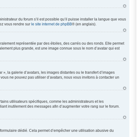
nistrateur du forum s’il est possible qu’il puisse installer la langue que vous
llez vous rendre sur
le site internet de phpBB
® (en anglais).
éralement représentée par des étoiles, des carrés ou des ronds. Elle permet
néralement plus grande, est une image connue sous le nom d’avatar qui est
 », la galerie d’avatars, les images distantes ou le transfert d’images
i vous ne pouvez pas utiliser d’avatars, nous vous invitons à contacter un
ains utilisateurs spécifiques, comme les administrateurs et les
liant inutilement des messages afin d’augmenter votre rang sur le forum.
 un formulaire dédié. Cela permet d’empêcher une utilisation abusive du